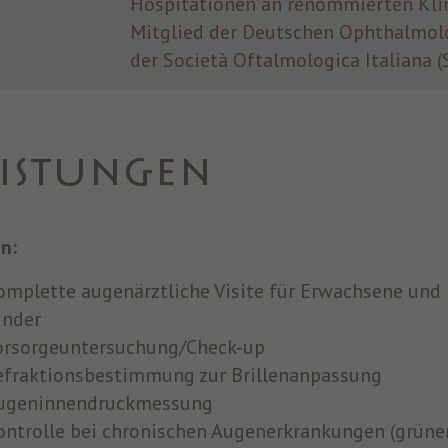
Hospitationen an renommierten Klini
Mitglied der Deutschen Ophthalmolo
der Società Oftalmologica Italiana (
EISTUNGEN
en:
omplette augenärztliche Visite für Erwachsene und
inder
orsorgeuntersuchung/Check-up
efraktionsbestimmung zur Brillenanpassung
ugeninnendruckmessung
ontrolle bei chronischen Augenerkrankungen (grüner