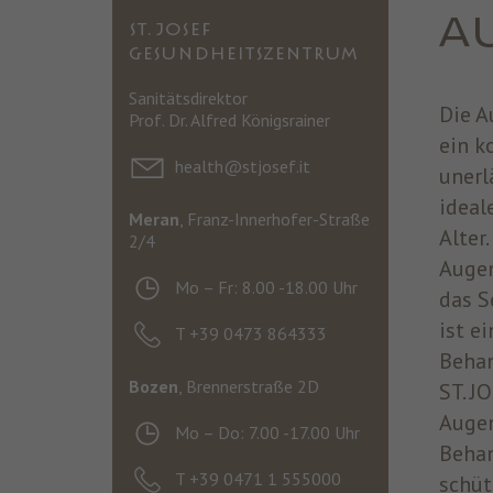
A
ST. JOSEF
GESUNDHEITSZENTRUM
Sanitätsdirektor
Die A
Prof. Dr. Alfred Königsrainer
ein k
health@stjosef.it
unerl
ideal
Meran
, Franz-Innerhofer-Straße
Alter
2/4
Augen
Mo – Fr: 8.00 -18.00 Uhr
das S
ist e
T +39 0473 864333
Behan
Bozen
, Brennerstraße 2D
ST. J
Augen
Mo – Do: 7.00 -17.00 Uhr
Behan
T +39 0471 1 555000
schüt