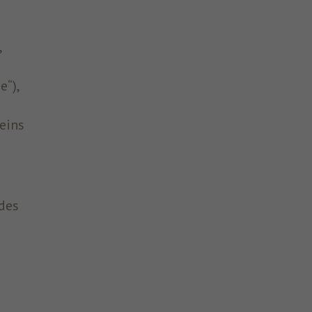
,
e“),
eins
des