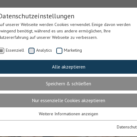
Datenschutzeinstellungen
Auf unserer Webseite werden Cookies verwendet. Einige davon werden
zwingend benötigt, während es uns andere ermöglichen, Ihre
Nutzererfahrung auf unserer Webseite zu verbessern.
Essenziell
Analytics
Marketing
Alle akzeptieren
LEGE &
LEIB & SEELE
PARKING
GÄSTEH
ERAPIE
Speichern & schließen
Nur essenzielle Cookies akzeptieren
Weitere Informationen anzeigen
Essenziell
Essenzielle Cookies werden für grundlegende Funktionen der Webseite
Datenschut
benötigt. Dadurch ist gewährleistet, dass die Webseite einwandfrei