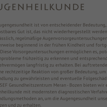
UGENHEILKUNDE
Zweck
oder auf einer digitalen Plattform, die von
Facebook-Werbung unterstützt wird, Werbung
anzuzeigen.
ugengesundheit ist von entscheidender Bedeutung
ostbares Gut ist, das nicht wiederhergestellt werden
Name
fr
ässlich, regelmäßige Augenvorsorgeuntersuchungen
Anbieter
Facebook
erweise beginnend in der frühen Kindheit und fortg
. Diese Vorsorgeuntersuchungen ermöglichen es, pot
Laufzeit
3 Monate
probleme frühzeitig zu erkennen und entsprechend
Facebook setzt dieses Cookie, um den Nutzern
ehvermögen langfristig zu erhalten. Bei auftreten
relevante Werbung zu zeigen, indem es das
ine rechtzeitige Reaktion von großer Bedeutung, um
Zweck
Nutzerverhalten im gesamten Web auf Websites
dlung zu gewährleisten und eventuelle Folgeschäd
verfolgt, die über das Facebook-Pixel oder das
Facebook Social Plugin verfügen.
OSEF Gesundheitszentrum Meran - Bozen bieten wir
heilkunde mit modernsten diagnostischen Verfahr
dlungsmethoden an, um die Augengesundheit unser
zen und zu erhalten.