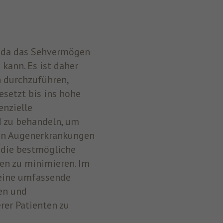
, da das Sehvermögen
 kann. Es ist daher
 durchzuführen,
esetzt bis ins hohe
enzielle
 zu behandeln, um
den Augenerkrankungen
 die bestmögliche
en zu minimieren. Im
 eine umfassende
en und
er Patienten zu