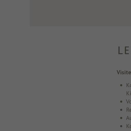
L
Visit
K
K
V
R
A
K