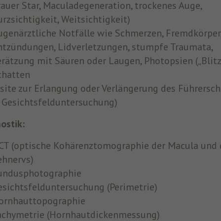
rauer Star, Maculadegeneration, trockenes Auge,
urzsichtigkeit, Weitsichtigkeit)
ugenärztliche Notfälle wie Schmerzen, Fremdkörper
ntzündungen, Lidverletzungen, stumpfe Traumata,
erätzung mit Säuren oder Laugen, Photopsien („Blitz
chatten
isite zur Erlangung oder Verlängerung des Führersch
+ Gesichtsfelduntersuchung)
ostik:
CT (optische Kohärenztomographie der Macula und 
ehnervs)
undusphotographie
esichtsfelduntersuchung (Perimetrie)
ornhauttopographie
achymetrie (Hornhautdickenmessung)