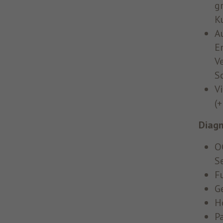
g
K
A
E
V
S
V
(
Diagn
O
S
F
G
H
P