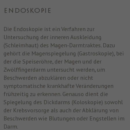
einwandfrei funktioniert.
ENDOSKOPIE
Name
Cookie-Informationen anzeigen
cookie_optin
Anbieter
ST. JOSEF
Die Endoskopie ist ein Verfahren zur
Analytics
Analytische Cookies helfen uns, unsere Website zu verbessern,
Untersuchung der inneren Auskleidung
Laufzeit
1 Jahr
indem sie Informationen über ihre Nutzung sammeln und
(Schleimhaut) des Magen-Darmtraktes. Dazu
melden.
Dieses Cookie wird verwendet, um Ihre
gehört die Magenspiegelung (Gastroskopie), bei
Zweck
Cookie-Einstellungen für diese Website zu
der die Speiseröhre, der Magen und der
speichern.
Marketing
Zwölffingerdarm untersucht werden, um
Benutzt um die Web-Navigation des Nutzers zu überwachen und
Beschwerden abzuklären oder nicht
ein Profil seiner Gewohnheiten zu erstellen.
symptomatische krankhafte Veränderungen
Name
Cookie-Informationen anzeigen
_fbp
frühzeitig zu erkennen. Genauso dient die
Spiegelung des Dickdarms (Koloskopie) sowohl
Anbieter
Facebook
der Krebsvorsorge als auch der Abklärung von
Laufzeit
3 Monate
Beschwerden wie Blutungen oder Engstellen im
Darm.
Dieses Cookie wird von Facebook gesetzt,