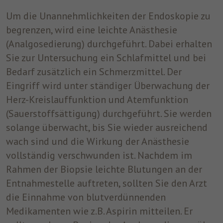
um nach dem Besuch der Website entweder
Um die Unannehmlichkeiten der Endoskopie zu
Zweck
auf Facebook oder auf einer digitalen
begrenzen, wird eine leichte Anästhesie
Plattform, die von Facebook-Werbung
(Analgosedierung) durchgeführt. Dabei erhalten
unterstützt wird, Werbung anzuzeigen.
Sie zur Untersuchung ein Schlafmittel und bei
Bedarf zusätzlich ein Schmerzmittel. Der
Name
fr
Eingriff wird unter ständiger Überwachung der
Anbieter
Facebook
Herz-Kreislauffunktion und Atemfunktion
(Sauerstoffsättigung) durchgeführt. Sie werden
Laufzeit
3 Monate
solange überwacht, bis Sie wieder ausreichend
Facebook setzt dieses Cookie, um den
wach sind und die Wirkung der Anästhesie
Nutzern relevante Werbung zu zeigen,
vollständig verschwunden ist. Nachdem im
indem es das Nutzerverhalten im gesamten
Zweck
Rahmen der Biopsie leichte Blutungen an der
Web auf Websites verfolgt, die über das
Entnahmestelle auftreten, sollten Sie den Arzt
Facebook-Pixel oder das Facebook Social
Plugin verfügen.
die Einnahme von blutverdünnenden
Medikamenten wie z.B. Aspirin mitteilen. Er