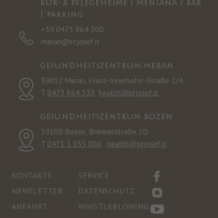
KUR- & PFLEGEHEIME | MENSANA | BAR
| PARKING
+39 0473 864 300
meran@stjosef.it
GESUNDHEITSZENTRUM MERAN
39012 Meran, Franz-Innerhofer-Straße 2/4
T
0473 864 333
health@stjosef.it
GESUNDHEITSZENTRUM BOZEN
39100 Bozen, Brennerstraße 2D
T
0471 1 555 000
health@stjosef.it
KONTAKTE
SERVICE
NEWSLETTER
DATENSCHUTZ
ANFAHRT
WHISTLEBLOWING