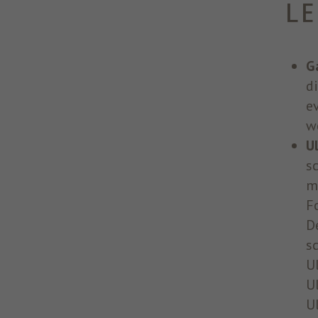
L
G
d
e
w
U
s
m
F
D
s
U
U
U