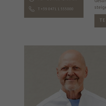
Gesun
steig
T +39 0471 1 555000
Te