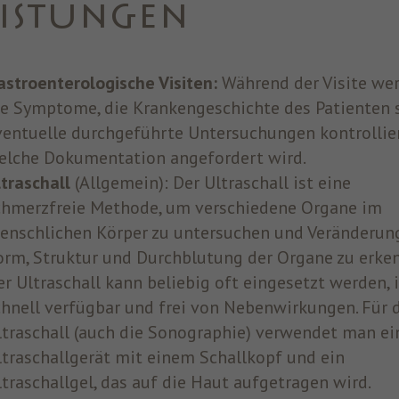
EISTUNGEN
astroenterologische Visiten:
Während der Visite we
ie Symptome, die Krankengeschichte des Patienten 
ventuelle durchgeführte Untersuchungen kontrollier
elche Dokumentation angefordert wird.
ltraschall
(Allgemein): Der Ultraschall ist eine
chmerzfreie Methode, um verschiedene Organe im
enschlichen Körper zu untersuchen und Veränderun
orm, Struktur und Durchblutung der Organe zu erke
er Ultraschall kann beliebig oft eingesetzt werden, i
chnell verfügbar und frei von Nebenwirkungen. Für 
ltraschall (auch die Sonographie) verwendet man ei
ltraschallgerät mit einem Schallkopf und ein
ltraschallgel, das auf die Haut aufgetragen wird.