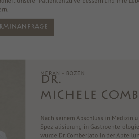
dheit unserer Patienten zu verbessern und ihre Leb
ern.
rminanfrage
MERAN - BOZEN
DR.
MICHELE COMB
Nach seinem Abschluss in Medizin u
Spezialisierung in Gastroenterolog
wurde Dr. Comberlato in der Abteilu