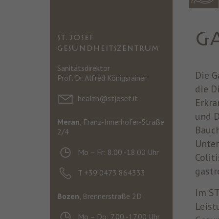
G
ST. JOSEF
GESUNDHEITSZENTRUM
Sanitätsdirektor
Die G
Prof. Dr. Alfred Königsrainer
die D
health@stjosef.it
Erkra
und D
Meran
, Franz-Innerhofer-Straße
Bauch
2/4
Unter
Mo – Fr: 8.00 -18.00 Uhr
Colit
gastr
T +39 0473 864333
Im ST
Bozen
, Brennerstraße 2D
Leist
Mo – Do: 7.00 -17.00 Uhr