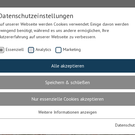
Datenschutzeinstellungen
Auf unserer Webseite werden Cookies verwendet. Einige davon werden
zwingend benötigt, während es uns andere ermöglichen, Ihre
Nutzererfahrung auf unserer Webseite zu verbessern.
Essenziell
Analytics
Marketing
Alle akzeptieren
LEGE &
LEIB & SEELE
PARKING
GÄSTEH
ERAPIE
Speichern & schließen
Nur essenzielle Cookies akzeptieren
Weitere Informationen anzeigen
Essenziell
Essenzielle Cookies werden für grundlegende Funktionen der Webseite
Datenschut
benötigt. Dadurch ist gewährleistet, dass die Webseite einwandfrei