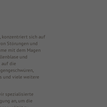
, konzentriert sich auf
 von Störungen und
leme mit dem Magen
llenblase und
 auf die
agengeschwüren,
is und viele weitere
r spezialisierte
gung an, um die