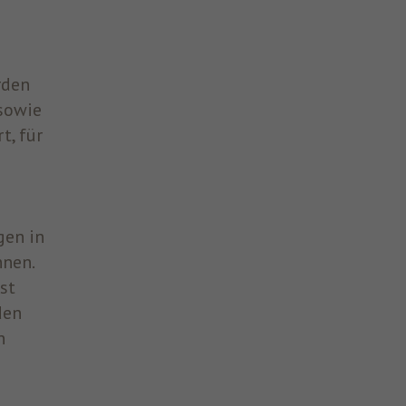
rden
sowie
t, für
gen in
nnen.
st
den
n