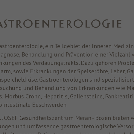
Zweck
oder auf einer digitalen Plattform, die von
Facebook-Werbung unterstützt wird, Werbung
anzuzeigen.
ASTROENTEROLOGIE
Name
fr
astroenterologie, ein Teilgebiet der Inneren Medizin
Anbieter
Facebook
iagnose, Behandlung und Prävention einer Vielzahl
nkungen des Verdauungstrakts. Dazu gehören Prob
Laufzeit
3 Monate
arm, sowie Erkrankungen der Speiseröhre, Leber, Ga
Facebook setzt dieses Cookie, um den Nutzern
speicheldrüse. Gastroenterologen sind spezialisiert
relevante Werbung zu zeigen, indem es das
suchung und Behandlung von Erkrankungen wie M
Zweck
Nutzerverhalten im gesamten Web auf Websites
is, Morbus Crohn, Hepatitis, Gallensteine, Pankreatit
verfolgt, die über das Facebook-Pixel oder das
ointestinale Beschwerden.
Facebook Social Plugin verfügen.
. JOSEF Gesundheitszentrum Meran - Bozen bieten wi
ungen und umfassende gastroenterologische Versor