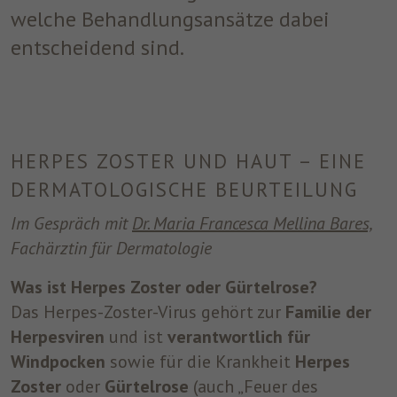
welche Behandlungsansätze dabei
um nach dem Besuch der Website entweder
Zweck
auf Facebook oder auf einer digitalen
entscheidend sind.
Plattform, die von Facebook-Werbung
unterstützt wird, Werbung anzuzeigen.
Name
fr
HERPES ZOSTER UND HAUT – EINE
Anbieter
Facebook
DERMATOLOGISCHE BEURTEILUNG
Laufzeit
3 Monate
Im Gespräch mit
Dr. Maria Francesca Mellina Bares,
Fachärztin für Dermatologie
Facebook setzt dieses Cookie, um den
Nutzern relevante Werbung zu zeigen,
Was ist Herpes Zoster oder Gürtelrose?
indem es das Nutzerverhalten im gesamten
Zweck
Web auf Websites verfolgt, die über das
Das Herpes-Zoster-Virus gehört zur
Familie der
Facebook-Pixel oder das Facebook Social
Herpesviren
und ist
verantwortlich für
Plugin verfügen.
Windpocken
sowie für die Krankheit
Herpes
Zoster
oder
Gürtelrose
(auch „Feuer des