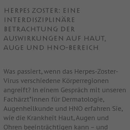
einwandfrei funktioniert.
HERPES ZOSTER: EINE
Name
Cookie-Informationen anzeigen
cookie_optin
INTERDISZIPLINÄRE
Anbieter
ST. JOSEF
Analytics
BETRACHTUNG DER
Analytische Cookies helfen uns, unsere Website zu verbessern,
Laufzeit
1 Jahr
AUSWIRKUNGEN AUF HAUT,
indem sie Informationen über ihre Nutzung sammeln und
AUGE UND HNO-BEREICH
melden.
Dieses Cookie wird verwendet, um Ihre
Zweck
Cookie-Einstellungen für diese Website zu
speichern.
Marketing
Was passiert, wenn das Herpes-Zoster-
Benutzt um die Web-Navigation des Nutzers zu überwachen und
Virus verschiedene Körperregionen
ein Profil seiner Gewohnheiten zu erstellen.
angreift? In einem Gespräch mit unseren
Name
Cookie-Informationen anzeigen
_fbp
Fachärzt*innen für Dermatologie,
Anbieter
Facebook
Augenheilkunde und HNO erfahren Sie,
wie die Krankheit Haut, Augen und
Laufzeit
3 Monate
Ohren beeinträchtigen kann – und
Dieses Cookie wird von Facebook gesetzt,