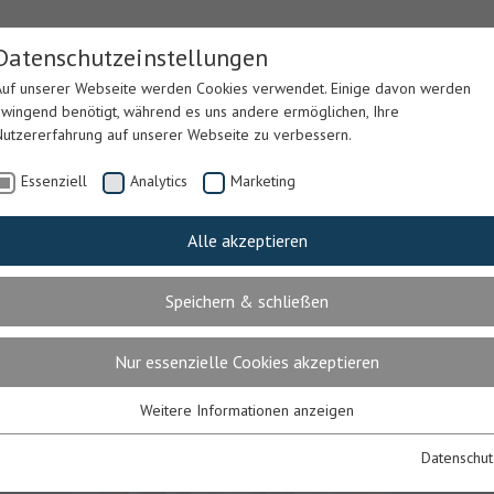
Datenschutzeinstellungen
Auf unserer Webseite werden Cookies verwendet. Einige davon werden
zwingend benötigt, während es uns andere ermöglichen, Ihre
Nutzererfahrung auf unserer Webseite zu verbessern.
Essenziell
Analytics
Marketing
Alle akzeptieren
LEGE &
LEIB & SEELE
PARKING
GÄSTEH
ERAPIE
Speichern & schließen
Nur essenzielle Cookies akzeptieren
Weitere Informationen anzeigen
Essenziell
Essenzielle Cookies werden für grundlegende Funktionen der Webseite
Datenschut
benötigt. Dadurch ist gewährleistet, dass die Webseite einwandfrei