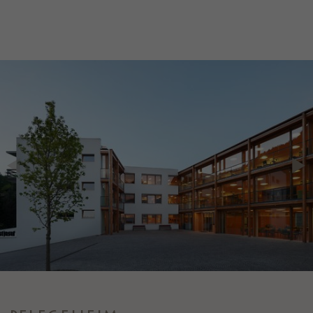
um nach dem Besuch der Website entweder
Zweck
auf Facebook oder auf einer digitalen
Plattform, die von Facebook-Werbung
unterstützt wird, Werbung anzuzeigen.
Name
fr
Anbieter
Facebook
Laufzeit
3 Monate
Facebook setzt dieses Cookie, um den
Nutzern relevante Werbung zu zeigen,
indem es das Nutzerverhalten im gesamten
Zweck
Web auf Websites verfolgt, die über das
Facebook-Pixel oder das Facebook Social
Plugin verfügen.