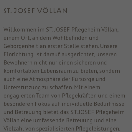
einwandfrei funktioniert.
ST. JOSEF VÖLLAN
Name
Cookie-Informationen anzeigen
cookie_optin
Anbieter
ST. JOSEF
Willkommen im ST. JOSEF Pflegeheim Völlan,
Analytics
Analytische Cookies helfen uns, unsere Website zu verbessern,
einem Ort, an dem Wohlbefinden und
Laufzeit
1 Jahr
indem sie Informationen über ihre Nutzung sammeln und
Geborgenheit an erster Stelle stehen. Unsere
melden.
Dieses Cookie wird verwendet, um Ihre
Einrichtung ist darauf ausgerichtet, unseren
Zweck
Cookie-Einstellungen für diese Website zu
Bewohnern nicht nur einen sicheren und
speichern.
Marketing
komfortablen Lebensraum zu bieten, sondern
Benutzt um die Web-Navigation des Nutzers zu überwachen und
auch eine Atmosphäre der Fürsorge und
ein Profil seiner Gewohnheiten zu erstellen.
Unterstützung zu schaffen. Mit einem
Name
Cookie-Informationen anzeigen
_fbp
engagierten Team von Pflegekräften und einem
besonderen Fokus auf individuelle Bedürfnisse
Anbieter
Facebook
und Betreuung bietet das ST. JOSEF Pflegeheim
Laufzeit
3 Monate
Völlan eine umfassende Betreuung und eine
Vielzahl von spezialisierten Pflegeleistungen.
Dieses Cookie wird von Facebook gesetzt,