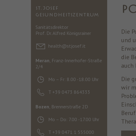
P
ST. JOSEF
GESUNDHEITSZENTRUM
Sanitätsdirektor
Die P
Prof. Dr. Alfred Königsrainer
und u
health@stjosef.it
Erwac
die B
Meran
, Franz-Innerhofer-Straße
auch 
2/4
Die g
Mo – Fr: 8.00 -18.00 Uhr
wir m
T +39 0473 864333
Probl
Einsc
Bozen
, Brennerstraße 2D
Beruf
Mo – Do: 7.00 -17.00 Uhr
Thera
T +39 0471 1 555000