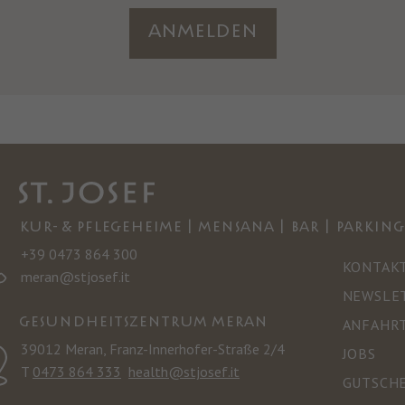
Anmelden
KUR- & PFLEGEHEIME | MENSANA | BAR | PARKING
+39 0473 864 300
KONTAK
meran@stjosef.it
NEWSLE
GESUNDHEITSZENTRUM MERAN
ANFAHR
39012 Meran, Franz-Innerhofer-Straße 2/4
JOBS
T
0473 864 333
health@stjosef.it
GUTSCH