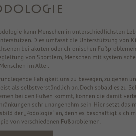
ODOLOGIE
Zweck
oder auf einer digitalen Plattform, die von
Facebook-Werbung unterstützt wird, Werbung
anzuzeigen.
odologie kann Menschen in unterschiedlichsten Le
nterstützen. Dies umfasst die Unterstützung von K
Name
fr
hsenen bei akuten oder chronischen Fußproblemen 
Anbieter
Facebook
egleitung von Sportlern, Menschen mit systemische
Menschen im Alter.
Laufzeit
3 Monate
rundlegende Fähigkeit uns zu bewegen, zu gehen u
Facebook setzt dieses Cookie, um den Nutzern
relevante Werbung zu zeigen, indem es das
eist als selbstverständlich an. Doch sobald es zu S
Zweck
Nutzerverhalten im gesamten Web auf Websites
emen bei den Füßen kommt, können die damit ver
verfolgt, die über das Facebook-Pixel oder das
hränkungen sehr unangenehm sein. Hier setzt das m
Facebook Social Plugin verfügen.
sbild der „Podologie“ an, denn es beschäftigt sich m
pie von verschiedenen Fußproblemen.