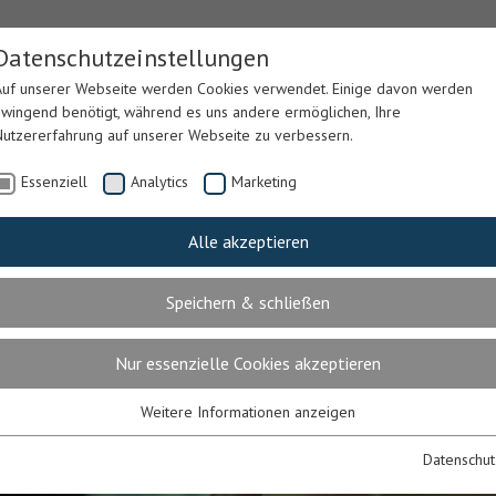
Datenschutzeinstellungen
Auf unserer Webseite werden Cookies verwendet. Einige davon werden
zwingend benötigt, während es uns andere ermöglichen, Ihre
Nutzererfahrung auf unserer Webseite zu verbessern.
Essenziell
Analytics
Marketing
Alle akzeptieren
LEGE &
LEIB & SEELE
PARKING
GÄSTEH
ERAPIE
Speichern & schließen
Nur essenzielle Cookies akzeptieren
Weitere Informationen anzeigen
Essenziell
Essenzielle Cookies werden für grundlegende Funktionen der Webseite
Datenschut
benötigt. Dadurch ist gewährleistet, dass die Webseite einwandfrei