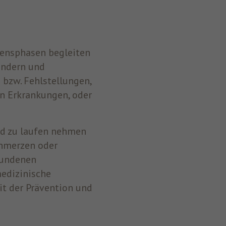
bensphasen begleiten
indern und
bzw. Fehlstellungen,
n Erkrankungen, oder
nd zu laufen nehmen
chmerzen oder
bundenen
edizinische
it der Prävention und