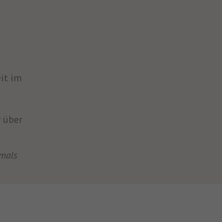
it im
 über
tmals