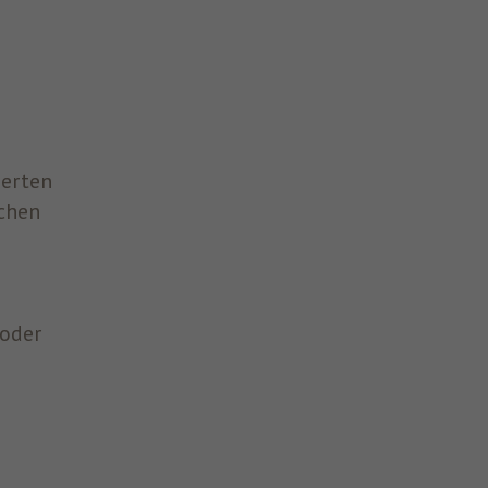
ierten
chen
 oder