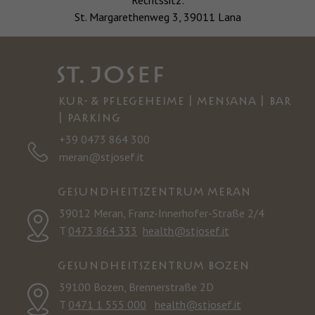
Rechtssitz:
St. Margarethenweg 3, 39011 Lana
KUR- & PFLEGEHEIME | MENSANA | BAR
| PARKING
+39 0473 864 300
meran@stjosef.it
GESUNDHEITSZENTRUM MERAN
39012 Meran, Franz-Innerhofer-Straße 2/4
T
0473 864 333
health@stjosef.it
GESUNDHEITSZENTRUM BOZEN
39100 Bozen, Brennerstraße 2D
T
0471 1 555 000
health@stjosef.it