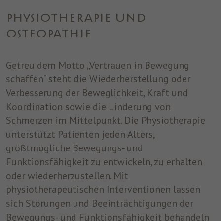
einwandfrei funktioniert.
PHYSIOTHERAPIE UND
Name
Cookie-Informationen anzeigen
cookie_optin
OSTEOPATHIE
Anbieter
ST. JOSEF
Analytics
Analytische Cookies helfen uns, unsere Website zu verbessern,
Getreu dem Motto „Vertrauen in Bewegung
Laufzeit
1 Jahr
indem sie Informationen über ihre Nutzung sammeln und
schaffen“ steht die Wiederherstellung oder
melden.
Dieses Cookie wird verwendet, um Ihre
Verbesserung der Beweglichkeit, Kraft und
Zweck
Cookie-Einstellungen für diese Website zu
Koordination sowie die Linderung von
speichern.
Marketing
Schmerzen im Mittelpunkt. Die Physiotherapie
Benutzt um die Web-Navigation des Nutzers zu überwachen und
unterstützt Patienten jeden Alters,
ein Profil seiner Gewohnheiten zu erstellen.
größtmögliche Bewegungs- und
Name
Cookie-Informationen anzeigen
_fbp
Funktionsfähigkeit zu entwickeln, zu erhalten
oder wiederherzustellen. Mit
Anbieter
Facebook
physiotherapeutischen Interventionen lassen
Laufzeit
3 Monate
sich Störungen und Beeinträchtigungen der
Bewegungs- und Funktionsfähigkeit behandeln
Dieses Cookie wird von Facebook gesetzt,