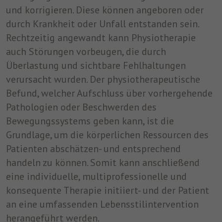
und korrigieren. Diese können angeboren oder
um nach dem Besuch der Website entweder
Zweck
auf Facebook oder auf einer digitalen
durch Krankheit oder Unfall entstanden sein.
Plattform, die von Facebook-Werbung
Rechtzeitig angewandt kann Physiotherapie
unterstützt wird, Werbung anzuzeigen.
auch Störungen vorbeugen, die durch
Überlastung und sichtbare Fehlhaltungen
Name
fr
verursacht wurden. Der physiotherapeutische
Befund, welcher Aufschluss über vorhergehende
Anbieter
Facebook
Pathologien oder Beschwerden des
Laufzeit
3 Monate
Bewegungssystems geben kann, ist die
Grundlage, um die körperlichen Ressourcen des
Facebook setzt dieses Cookie, um den
Patienten abschätzen- und entsprechend
Nutzern relevante Werbung zu zeigen,
indem es das Nutzerverhalten im gesamten
handeln zu können. Somit kann anschließend
Zweck
Web auf Websites verfolgt, die über das
eine individuelle, multiprofessionelle und
Facebook-Pixel oder das Facebook Social
konsequente Therapie initiiert- und der Patient
Plugin verfügen.
an eine umfassenden Lebensstilintervention
herangeführt werden.