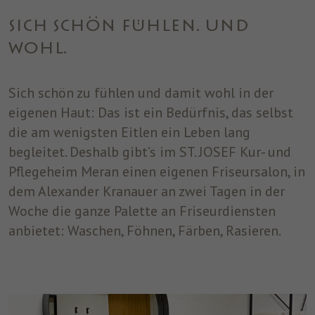
einwandfrei funktioniert.
SICH SCHÖN FÜHLEN. UND
Name
Cookie-Informationen anzeigen
cookie_optin
WOHL.
Anbieter
ST. JOSEF
Analytics
Analytische Cookies helfen uns, unsere Website zu verbessern,
Sich schön zu fühlen und damit wohl in der
Laufzeit
1 Jahr
indem sie Informationen über ihre Nutzung sammeln und
eigenen Haut: Das ist ein Bedürfnis, das selbst
melden.
Dieses Cookie wird verwendet, um Ihre
die am wenigsten Eitlen ein Leben lang
Zweck
Cookie-Einstellungen für diese Website zu
begleitet. Deshalb gibt’s im
ST. JOSEF Kur- und
speichern.
Marketing
Pflegeheim Meran
einen eigenen Friseursalon, in
Benutzt um die Web-Navigation des Nutzers zu überwachen und
dem Alexander Kranauer an zwei Tagen in der
ein Profil seiner Gewohnheiten zu erstellen.
Woche die ganze Palette an Friseurdiensten
Name
Cookie-Informationen anzeigen
_fbp
anbietet: Waschen, Föhnen, Färben, Rasieren.
Anbieter
Facebook
Laufzeit
3 Monate
Dieses Cookie wird von Facebook gesetzt,