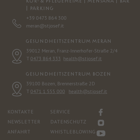
KUR- & PFLEGEHEIME | MENSANA | BAR
| PARKING
+39 0473 864 300
meran@stjosef.it
GESUNDHEITSZENTRUM MERAN
39012 Meran, Franz-Innerhofer-Straße 2/4
T
0473 864 333
health@stjosef.it
GESUNDHEITSZENTRUM BOZEN
39100 Bozen, Brennerstraße 2D
T
0471 1 555 000
health@stjosef.it
KONTAKTE
SERVICE
NEWSLETTER
DATENSCHUTZ
ANFAHRT
WHISTLEBLOWING