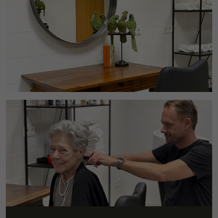
um nach dem Besuch der Website entweder
Zweck
auf Facebook oder auf einer digitalen
Plattform, die von Facebook-Werbung
unterstützt wird, Werbung anzuzeigen.
Name
fr
Anbieter
Facebook
Laufzeit
3 Monate
Facebook setzt dieses Cookie, um den
Nutzern relevante Werbung zu zeigen,
indem es das Nutzerverhalten im gesamten
Zweck
Web auf Websites verfolgt, die über das
Facebook-Pixel oder das Facebook Social
Plugin verfügen.