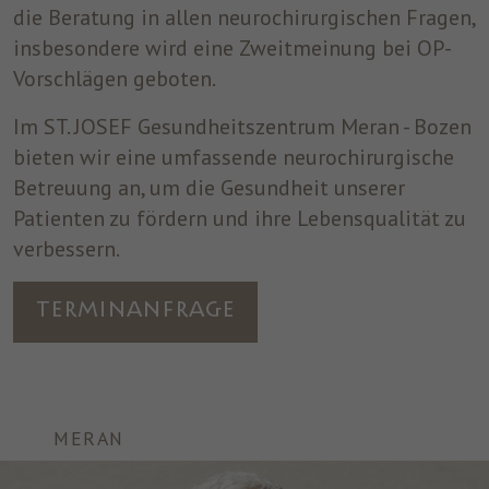
die Beratung in allen neurochirurgischen Fragen,
um nach dem Besuch der Website entweder
insbesondere wird eine Zweitmeinung bei OP-
Zweck
auf Facebook oder auf einer digitalen
Plattform, die von Facebook-Werbung
Vorschlägen geboten.
unterstützt wird, Werbung anzuzeigen.
Im ST. JOSEF Gesundheitszentrum Meran - Bozen
bieten wir eine umfassende neurochirurgische
Name
fr
Betreuung an, um die Gesundheit unserer
Anbieter
Facebook
Patienten zu fördern und ihre Lebensqualität zu
verbessern.
Laufzeit
3 Monate
Facebook setzt dieses Cookie, um den
Terminanfrage
Nutzern relevante Werbung zu zeigen,
indem es das Nutzerverhalten im gesamten
Zweck
Web auf Websites verfolgt, die über das
Facebook-Pixel oder das Facebook Social
Plugin verfügen.
MERAN