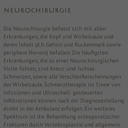
einwandfrei funktioniert.
NEUROCHIRURGIE
Name
Cookie-Informationen anzeigen
cookie_optin
Anbieter
ST. JOSEF
Die Neurochirurgie befasst sich mit allen
Analytics
Analytische Cookies helfen uns, unsere Website zu verbessern,
Erkrankungen, die Kopf und Wirbelsäule und
Laufzeit
1 Jahr
indem sie Informationen über ihre Nutzung sammeln und
deren Inhalt (d.h. Gehirn und Rückenmark sowie
melden.
Dieses Cookie wird verwendet, um Ihre
periphere Nerven) befallen. Die häufigsten
Zweck
Cookie-Einstellungen für diese Website zu
Erkrankungen, die zu einer Neurochirurgischen
speichern.
Marketing
Visite führen, sind Kreuz- und Ischias-
Benutzt um die Web-Navigation des Nutzers zu überwachen und
Schmerzen, sowie alle Verschleißerscheinungen
ein Profil seiner Gewohnheiten zu erstellen.
der Wirbelsäule. Schmerztherapie im Sinne von
Name
Cookie-Informationen anzeigen
_fbp
Infusionen und Ultraschall- gesteuerten
Infiltrationen können nach der Diagnosestellung
Anbieter
Facebook
direkt in der Ambulanz erfolgen. Ein weiteres
Laufzeit
3 Monate
Spektrum ist die Behandlung osteoporotischer
Frakturen durch Vertebroplastie und allgemein
Dieses Cookie wird von Facebook gesetzt,