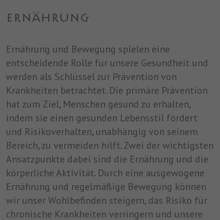
einwandfrei funktioniert.
ERNÄHRUNG
Name
Cookie-Informationen anzeigen
cookie_optin
Anbieter
ST. JOSEF
Ernährung und Bewegung spielen eine
Analytics
Analytische Cookies helfen uns, unsere Website zu verbessern,
entscheidende Rolle für unsere Gesundheit und
Laufzeit
1 Jahr
indem sie Informationen über ihre Nutzung sammeln und
werden als Schlüssel zur Prävention von
melden.
Dieses Cookie wird verwendet, um Ihre
Krankheiten betrachtet. Die primäre Prävention
Zweck
Cookie-Einstellungen für diese Website zu
hat zum Ziel, Menschen gesund zu erhalten,
speichern.
Marketing
indem sie einen gesunden Lebensstil fördert
Benutzt um die Web-Navigation des Nutzers zu überwachen und
und Risikoverhalten, unabhängig von seinem
ein Profil seiner Gewohnheiten zu erstellen.
Bereich, zu vermeiden hilft. Zwei der wichtigsten
Name
Cookie-Informationen anzeigen
_fbp
Ansatzpunkte dabei sind die Ernährung und die
körperliche Aktivität. Durch eine ausgewogene
Anbieter
Facebook
Ernährung und regelmäßige Bewegung können
Laufzeit
3 Monate
wir unser Wohlbefinden steigern, das Risiko für
chronische Krankheiten verringern und unsere
Dieses Cookie wird von Facebook gesetzt,