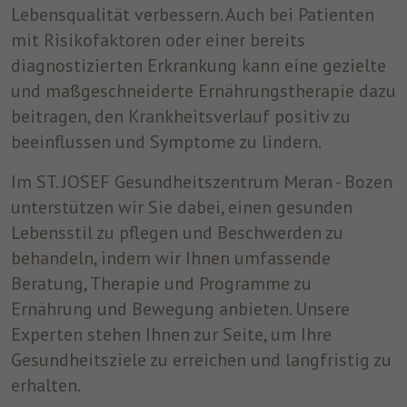
Lebensqualität verbessern. Auch bei Patienten
um nach dem Besuch der Website entweder
mit Risikofaktoren oder einer bereits
Zweck
auf Facebook oder auf einer digitalen
Plattform, die von Facebook-Werbung
diagnostizierten Erkrankung kann eine gezielte
unterstützt wird, Werbung anzuzeigen.
und maßgeschneiderte Ernährungstherapie dazu
beitragen, den Krankheitsverlauf positiv zu
Name
fr
beeinflussen und Symptome zu lindern.
Anbieter
Facebook
Im ST. JOSEF Gesundheitszentrum Meran - Bozen
unterstützen wir Sie dabei, einen gesunden
Laufzeit
3 Monate
Lebensstil zu pflegen und Beschwerden zu
Facebook setzt dieses Cookie, um den
behandeln, indem wir Ihnen umfassende
Nutzern relevante Werbung zu zeigen,
Beratung, Therapie und Programme zu
indem es das Nutzerverhalten im gesamten
Zweck
Ernährung und Bewegung anbieten. Unsere
Web auf Websites verfolgt, die über das
Experten stehen Ihnen zur Seite, um Ihre
Facebook-Pixel oder das Facebook Social
Plugin verfügen.
Gesundheitsziele zu erreichen und langfristig zu
erhalten.