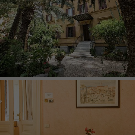
um nach dem Besuch der Website entweder
Zweck
auf Facebook oder auf einer digitalen
Plattform, die von Facebook-Werbung
unterstützt wird, Werbung anzuzeigen.
Name
fr
Anbieter
Facebook
Laufzeit
3 Monate
Facebook setzt dieses Cookie, um den
Nutzern relevante Werbung zu zeigen,
indem es das Nutzerverhalten im gesamten
Zweck
Web auf Websites verfolgt, die über das
Facebook-Pixel oder das Facebook Social
Plugin verfügen.