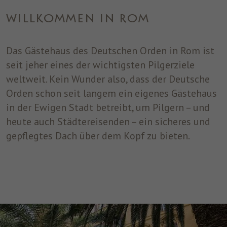
einwandfrei funktioniert.
WILLKOMMEN IN ROM
Name
Cookie-Informationen anzeigen
cookie_optin
Anbieter
ST. JOSEF
Das Gästehaus des Deutschen Orden in Rom ist
Analytics
Analytische Cookies helfen uns, unsere Website zu verbessern,
seit jeher eines der wichtigsten Pilgerziele
Laufzeit
1 Jahr
indem sie Informationen über ihre Nutzung sammeln und
weltweit. Kein Wunder also, dass der Deutsche
melden.
Dieses Cookie wird verwendet, um Ihre
Orden schon seit langem ein eigenes Gästehaus
Zweck
Cookie-Einstellungen für diese Website zu
in der Ewigen Stadt betreibt, um Pilgern – und
speichern.
Marketing
heute auch Städtereisenden – ein sicheres und
Benutzt um die Web-Navigation des Nutzers zu überwachen und
gepflegtes Dach über dem Kopf zu bieten.
ein Profil seiner Gewohnheiten zu erstellen.
Name
Cookie-Informationen anzeigen
_fbp
Anbieter
Facebook
Laufzeit
3 Monate
Dieses Cookie wird von Facebook gesetzt,