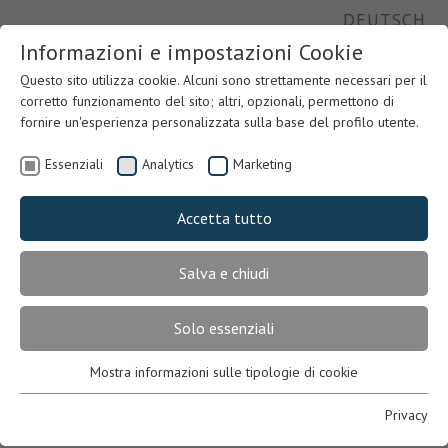
DEUTSCH
Informazioni e impostazioni Cookie
Questo sito utilizza cookie. Alcuni sono strettamente necessari per il
corretto funzionamento del sito; altri, opzionali, permettono di
fornire un'esperienza personalizzata sulla base del profilo utente.
Essenziali
Analytics
Marketing
Accetta tutto
Salva e chiudi
Previous
Nex
Solo essenziali
Mostra informazioni sulle tipologie di cookie
Essenziali
Necessari per il corretto funzionamento del sito. In mancanza,
Privacy
l’utente potrebbe non visualizzare correttamente le pagine o