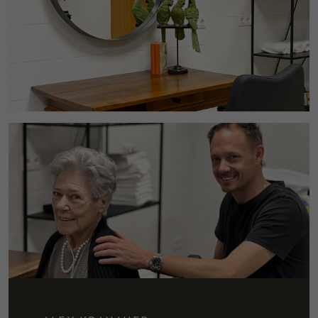
disposizione.
Marketing
Tracciano le preferenze per offrire servizi personalizzati. Non
sono necessari per il corretto funzionamento del sito, ma per
inviare offerte corrispondenti alle esigenze dell’utente, anche
tramite piattaforme terze.
Nome
_fbp
Mostra dettagli cookie
Provider
Facebook
Durata
3 Monate
Questo cookie è impostato da Facebook per
visualizzare annunci pubblicitari su Facebook
Finalità
o su una piattaforma digitale alimentata
dalla pubblicità di Facebook, dopo aver
visitato il sito web.