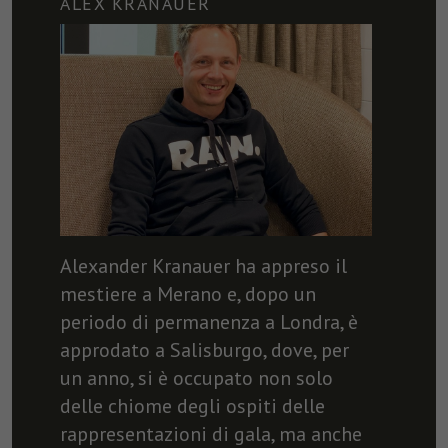
ALEX KRANAUER
Nome
fr
Provider
Facebook
Durata
3 Monate
Facebook imposta questo cookie per
mostrare agli utenti pubblicità pertinenti
Finalità
tracciando il comportamento degli utenti sul
web, sui siti che hanno Facebook pixel o
Facebook social plugin.
Alexander Kranauer ha appreso il
mestiere a Merano e, dopo un
periodo di permanenza a Londra, è
approdato a Salisburgo, dove, per
un anno, si è occupato non solo
delle chiome degli ospiti delle
rappresentazioni di gala, ma anche