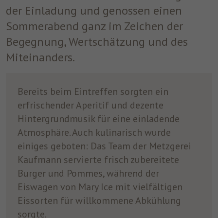
der Einladung und genossen einen
um nach dem Besuch der Website entweder
Zweck
auf Facebook oder auf einer digitalen
Sommerabend ganz im Zeichen der
Plattform, die von Facebook-Werbung
Begegnung, Wertschätzung und des
unterstützt wird, Werbung anzuzeigen.
Miteinanders.
Name
fr
Bereits beim Eintreffen sorgten ein
Anbieter
Facebook
erfrischender Aperitif und dezente
Laufzeit
3 Monate
Hintergrundmusik für eine einladende
Atmosphäre. Auch kulinarisch wurde
Facebook setzt dieses Cookie, um den
einiges geboten: Das Team der Metzgerei
Nutzern relevante Werbung zu zeigen,
indem es das Nutzerverhalten im gesamten
Kaufmann servierte frisch zubereitete
Zweck
Web auf Websites verfolgt, die über das
Burger und Pommes, während der
Facebook-Pixel oder das Facebook Social
Eiswagen von Mary Ice mit vielfältigen
Plugin verfügen.
Eissorten für willkommene Abkühlung
sorgte.