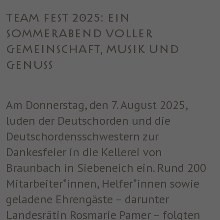
einwandfrei funktioniert.
TEAM FEST 2025: EIN
Name
Cookie-Informationen anzeigen
cookie_optin
SOMMERABEND VOLLER
Anbieter
ST. JOSEF
Analytics
GEMEINSCHAFT, MUSIK UND
Analytische Cookies helfen uns, unsere Website zu verbessern,
Laufzeit
1 Jahr
GENUSS
indem sie Informationen über ihre Nutzung sammeln und
melden.
Dieses Cookie wird verwendet, um Ihre
Zweck
Cookie-Einstellungen für diese Website zu
Am Donnerstag, den 7. August 2025,
speichern.
Marketing
luden der Deutschorden und die
Benutzt um die Web-Navigation des Nutzers zu überwachen und
Deutschordensschwestern zur
ein Profil seiner Gewohnheiten zu erstellen.
Dankesfeier in die Kellerei von
Name
Cookie-Informationen anzeigen
_fbp
Braunbach in Siebeneich ein. Rund 200
Anbieter
Facebook
Mitarbeiter*innen, Helfer*innen sowie
geladene Ehrengäste – darunter
Laufzeit
3 Monate
Landesrätin Rosmarie Pamer – folgten
Dieses Cookie wird von Facebook gesetzt,