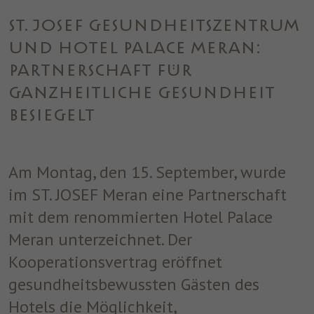
einwandfrei funktioniert.
ST. JOSEF GESUNDHEITSZENTRUM
Name
Cookie-Informationen anzeigen
cookie_optin
UND HOTEL PALACE MERAN:
Anbieter
ST. JOSEF
Analytics
PARTNERSCHAFT FÜR
Analytische Cookies helfen uns, unsere Website zu verbessern,
Laufzeit
1 Jahr
GANZHEITLICHE GESUNDHEIT
indem sie Informationen über ihre Nutzung sammeln und
BESIEGELT
melden.
Dieses Cookie wird verwendet, um Ihre
Zweck
Cookie-Einstellungen für diese Website zu
speichern.
Marketing
Am Montag, den 15. September, wurde
Benutzt um die Web-Navigation des Nutzers zu überwachen und
im ST. JOSEF Meran eine Partnerschaft
ein Profil seiner Gewohnheiten zu erstellen.
mit dem renommierten Hotel Palace
Name
Cookie-Informationen anzeigen
_fbp
Meran unterzeichnet. Der
Anbieter
Facebook
Kooperationsvertrag eröffnet
gesundheitsbewussten Gästen des
Laufzeit
3 Monate
Hotels die Möglichkeit,
Dieses Cookie wird von Facebook gesetzt,