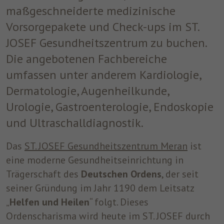
maßgeschneiderte medizinische
um nach dem Besuch der Website entweder
Zweck
auf Facebook oder auf einer digitalen
Vorsorgepakete und Check-ups im ST.
Plattform, die von Facebook-Werbung
JOSEF Gesundheitszentrum zu buchen.
unterstützt wird, Werbung anzuzeigen.
Die angebotenen Fachbereiche
umfassen unter anderem Kardiologie,
Name
fr
Dermatologie, Augenheilkunde,
Anbieter
Facebook
Urologie, Gastroenterologie, Endoskopie
Laufzeit
3 Monate
und Ultraschalldiagnostik.
Facebook setzt dieses Cookie, um den
Das
ST. JOSEF Gesundheitszentrum Meran
ist
Nutzern relevante Werbung zu zeigen,
eine moderne Gesundheitseinrichtung in
indem es das Nutzerverhalten im gesamten
Zweck
Trägerschaft des
Deutschen Ordens
, der seit
Web auf Websites verfolgt, die über das
Facebook-Pixel oder das Facebook Social
seiner Gründung im Jahr 1190 dem Leitsatz
Plugin verfügen.
„
Helfen und Heilen
“ folgt. Dieses
Ordenscharisma wird heute im ST. JOSEF durch