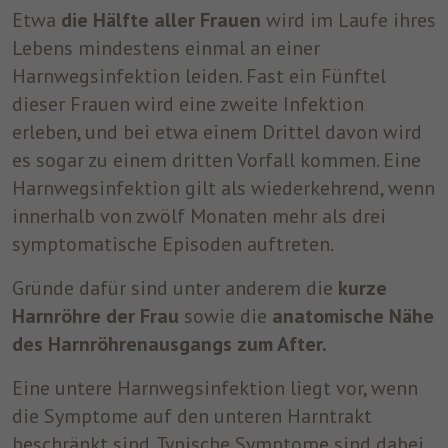
Etwa
die Hälfte aller Frauen
wird im Laufe ihres
um nach dem Besuch der Website entweder
Zweck
auf Facebook oder auf einer digitalen
Lebens mindestens einmal an einer
Plattform, die von Facebook-Werbung
Harnwegsinfektion leiden. Fast ein Fünftel
unterstützt wird, Werbung anzuzeigen.
dieser Frauen wird eine zweite Infektion
erleben, und bei etwa einem Drittel davon wird
Name
fr
es sogar zu einem dritten Vorfall kommen. Eine
Harnwegsinfektion gilt als wiederkehrend, wenn
Anbieter
Facebook
innerhalb von zwölf Monaten mehr als drei
Laufzeit
3 Monate
symptomatische Episoden auftreten.
Facebook setzt dieses Cookie, um den
Gründe dafür sind unter anderem die
kurze
Nutzern relevante Werbung zu zeigen,
Harnröhre der Frau
sowie die
anatomische Nähe
indem es das Nutzerverhalten im gesamten
Zweck
des Harnröhrenausgangs zum After.
Web auf Websites verfolgt, die über das
Facebook-Pixel oder das Facebook Social
Eine untere Harnwegsinfektion liegt vor, wenn
Plugin verfügen.
die Symptome auf den unteren Harntrakt
beschränkt sind. Typische Symptome sind dabei