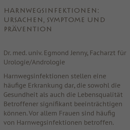
einwandfrei funktioniert.
HARNWEGSINFEKTIONEN:
Name
Cookie-Informationen anzeigen
cookie_optin
URSACHEN, SYMPTOME UND
Anbieter
ST. JOSEF
Analytics
PRÄVENTION
Analytische Cookies helfen uns, unsere Website zu verbessern,
Laufzeit
1 Jahr
indem sie Informationen über ihre Nutzung sammeln und
melden.
Dieses Cookie wird verwendet, um Ihre
Dr. med. univ. Egmond Jenny, Facharzt für
Zweck
Cookie-Einstellungen für diese Website zu
Urologie/Andrologie
speichern.
Marketing
Benutzt um die Web-Navigation des Nutzers zu überwachen und
Harnwegsinfektionen stellen eine
ein Profil seiner Gewohnheiten zu erstellen.
häufige Erkrankung dar, die sowohl die
Name
Cookie-Informationen anzeigen
_fbp
Gesundheit als auch die Lebensqualität
Betroffener signifikant beeinträchtigen
Anbieter
Facebook
können. Vor allem Frauen sind häufig
Laufzeit
3 Monate
von Harnwegsinfektionen betroffen.
Dieses Cookie wird von Facebook gesetzt,