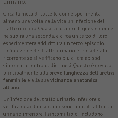
urinario.
disposizione.
Circa la metà di tutte le donne sperimenta
Marketing
almeno una volta nella vita un'infezione del
Tracciano le preferenze per offrire servizi personalizzati. Non
tratto urinario. Quasi un quinto di queste donne
sono necessari per il corretto funzionamento del sito, ma per
ne subirà una seconda, e circa un terzo di loro
inviare offerte corrispondenti alle esigenze dell’utente, anche
esperimenterà addirittura un terzo episodio.
tramite piattaforme terze.
Un'infezione del tratto urinario è considerata
Nome
_fbp
Mostra dettagli cookie
ricorrente se si verificano più di tre episodi
sintomatici entro dodici mesi. Questo è dovuto
Provider
Facebook
principalmente alla
breve lunghezza dell'uretra
Durata
3 Monate
femminile
e alla sua
vicinanza anatomica
all'ano
.
Questo cookie è impostato da Facebook per
visualizzare annunci pubblicitari su Facebook
Un'infezione del tratto urinario inferiore si
Finalità
o su una piattaforma digitale alimentata
verifica quando i sintomi sono limitati al tratto
dalla pubblicità di Facebook, dopo aver
visitato il sito web.
urinario inferiore. I sintomi tipici includono