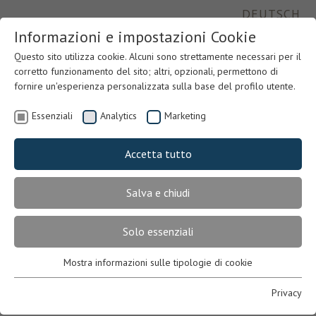
DEUTSCH
Informazioni e impostazioni Cookie
Questo sito utilizza cookie. Alcuni sono strettamente necessari per il
corretto funzionamento del sito; altri, opzionali, permettono di
fornire un'esperienza personalizzata sulla base del profilo utente.
Essenziali
Analytics
Marketing
Accetta tutto
Salva e chiudi
Previous
Nex
Solo essenziali
Mostra informazioni sulle tipologie di cookie
Essenziali
Necessari per il corretto funzionamento del sito. In mancanza,
Privacy
l’utente potrebbe non visualizzare correttamente le pagine o