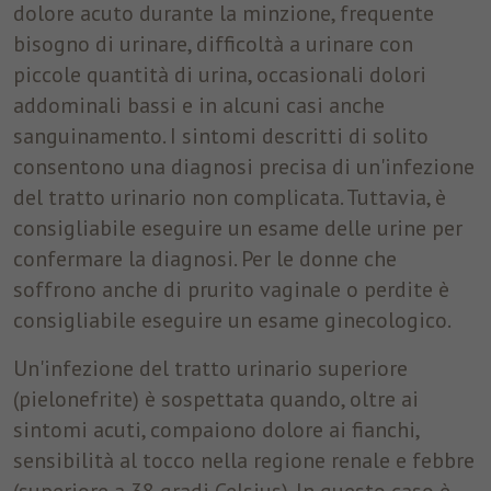
dolore acuto durante la minzione, frequente
bisogno di urinare, difficoltà a urinare con
Nome
fr
piccole quantità di urina, occasionali dolori
Provider
Facebook
addominali bassi e in alcuni casi anche
sanguinamento. I sintomi descritti di solito
Durata
3 Monate
consentono una diagnosi precisa di un'infezione
Facebook imposta questo cookie per
del tratto urinario non complicata. Tuttavia, è
mostrare agli utenti pubblicità pertinenti
consigliabile eseguire un esame delle urine per
Finalità
tracciando il comportamento degli utenti sul
confermare la diagnosi. Per le donne che
web, sui siti che hanno Facebook pixel o
Facebook social plugin.
soffrono anche di prurito vaginale o perdite è
consigliabile eseguire un esame ginecologico.
Un'infezione del tratto urinario superiore
(pielonefrite) è sospettata quando, oltre ai
sintomi acuti, compaiono dolore ai fianchi,
sensibilità al tocco nella regione renale e febbre