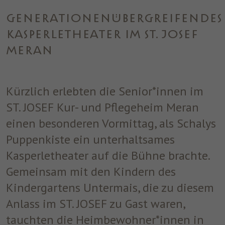
einwandfrei funktioniert.
GENERATIONENÜBERGREIFENDES
Name
Cookie-Informationen anzeigen
cookie_optin
KASPERLETHEATER IM ST. JOSEF
Anbieter
ST. JOSEF
Analytics
MERAN
Analytische Cookies helfen uns, unsere Website zu verbessern,
Laufzeit
1 Jahr
indem sie Informationen über ihre Nutzung sammeln und
melden.
Dieses Cookie wird verwendet, um Ihre
Kürzlich erlebten die Senior*innen im
Zweck
Cookie-Einstellungen für diese Website zu
ST. JOSEF Kur- und Pflegeheim Meran
speichern.
Marketing
einen besonderen Vormittag, als Schalys
Benutzt um die Web-Navigation des Nutzers zu überwachen und
Puppenkiste ein unterhaltsames
ein Profil seiner Gewohnheiten zu erstellen.
Kasperletheater auf die Bühne brachte.
Name
Cookie-Informationen anzeigen
_fbp
Gemeinsam mit den Kindern des
Anbieter
Facebook
Kindergartens Untermais, die zu diesem
Anlass im ST. JOSEF zu Gast waren,
Laufzeit
3 Monate
tauchten die Heimbewohner*innen in
Dieses Cookie wird von Facebook gesetzt,