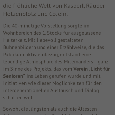
die fröhliche Welt von Kasperl, Räuber
um nach dem Besuch der Website entweder
Zweck
auf Facebook oder auf einer digitalen
Hotzenplotz und Co. ein.
Plattform, die von Facebook-Werbung
unterstützt wird, Werbung anzuzeigen.
Die 40-minütige Vorstellung sorgte im
Wohnbereich des 1. Stocks für ausgelassene
Name
fr
Heiterkeit. Mit liebevoll gestalteten
Bühnenbildern und einer Erzählweise, die das
Anbieter
Facebook
Publikum aktiv einbezog, entstand eine
lebendige Atmosphäre des Miteinanders – ganz
Laufzeit
3 Monate
im Sinne des Projekts, das vom
Verein „Licht für
Facebook setzt dieses Cookie, um den
Senioren“
ins Leben gerufen wurde und mit
Nutzern relevante Werbung zu zeigen,
Initiativen wie dieser Möglichkeiten für den
indem es das Nutzerverhalten im gesamten
Zweck
Web auf Websites verfolgt, die über das
intergenerationellen Austausch und Dialog
Facebook-Pixel oder das Facebook Social
schaffen will.
Plugin verfügen.
Sowohl die Jüngsten als auch die Ältesten