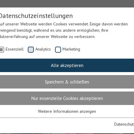
Datenschutzeinstellungen
Auf unserer Webseite werden Cookies verwendet. Einige davon werden
zwingend benötigt, während es uns andere ermöglichen, Ihre
Nutzererfahrung auf unserer Webseite zu verbessern.
Essenziell
Analytics
Marketing
Alle akzeptieren
LEGE &
LEIB & SEELE
PARKING
GÄSTEH
ERAPIE
Speichern & schließen
Nur essenzielle Cookies akzeptieren
Weitere Informationen anzeigen
Essenziell
Essenzielle Cookies werden für grundlegende Funktionen der Webseite
Datenschut
benötigt. Dadurch ist gewährleistet, dass die Webseite einwandfrei