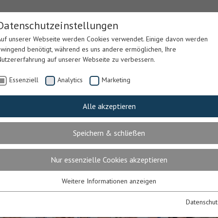
Datenschutzeinstellungen
Auf unserer Webseite werden Cookies verwendet. Einige davon werden
zwingend benötigt, während es uns andere ermöglichen, Ihre
Nutzererfahrung auf unserer Webseite zu verbessern.
Essenziell
Analytics
Marketing
Alle akzeptieren
LEGE &
LEIB & SEELE
PARKING
GÄSTEH
ERAPIE
Speichern & schließen
Nur essenzielle Cookies akzeptieren
Weitere Informationen anzeigen
Essenziell
Essenzielle Cookies werden für grundlegende Funktionen der Webseite
Datenschut
benötigt. Dadurch ist gewährleistet, dass die Webseite einwandfrei