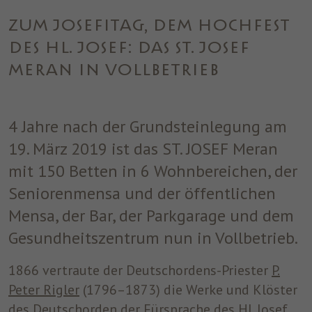
einwandfrei funktioniert.
ZUM JOSEFITAG, DEM HOCHFEST
Name
Cookie-Informationen anzeigen
cookie_optin
DES HL. JOSEF: DAS ST. JOSEF
Anbieter
ST. JOSEF
Analytics
MERAN IN VOLLBETRIEB
Analytische Cookies helfen uns, unsere Website zu verbessern,
Laufzeit
1 Jahr
indem sie Informationen über ihre Nutzung sammeln und
melden.
Dieses Cookie wird verwendet, um Ihre
4 Jahre nach der Grundsteinlegung am
Zweck
Cookie-Einstellungen für diese Website zu
19. März 2019 ist das ST. JOSEF Meran
speichern.
Marketing
mit 150 Betten in 6 Wohnbereichen, der
Benutzt um die Web-Navigation des Nutzers zu überwachen und
Seniorenmensa und der öffentlichen
ein Profil seiner Gewohnheiten zu erstellen.
Mensa, der Bar, der Parkgarage und dem
Name
Cookie-Informationen anzeigen
_fbp
Gesundheitszentrum nun in Vollbetrieb.
Anbieter
Facebook
1866 vertraute der Deutschordens-Priester
P.
Laufzeit
3 Monate
Peter Rigler
(1796–1873) die Werke und Klöster
des Deutschorden der Fürsprache des Hl. Josef
Dieses Cookie wird von Facebook gesetzt,