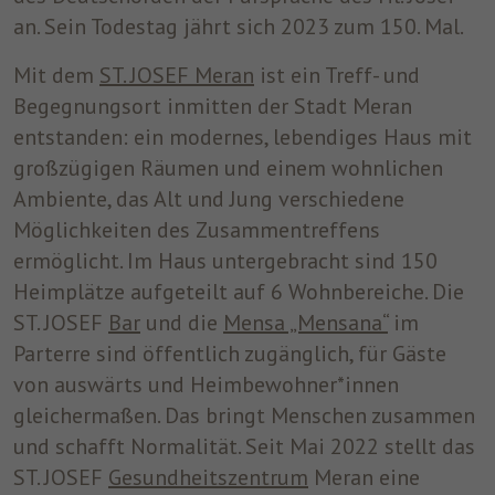
an. Sein Todestag jährt sich 2023 zum 150. Mal.
um nach dem Besuch der Website entweder
Zweck
auf Facebook oder auf einer digitalen
Mit dem
ST. JOSEF Meran
ist ein Treff- und
Plattform, die von Facebook-Werbung
unterstützt wird, Werbung anzuzeigen.
Begegnungsort inmitten der Stadt Meran
entstanden: ein modernes, lebendiges Haus mit
großzügigen Räumen und einem wohnlichen
Name
fr
Ambiente, das Alt und Jung verschiedene
Anbieter
Facebook
Möglichkeiten des Zusammentreffens
ermöglicht. Im Haus untergebracht sind 150
Laufzeit
3 Monate
Heimplätze aufgeteilt auf 6 Wohnbereiche. Die
Facebook setzt dieses Cookie, um den
ST. JOSEF
Bar
und die
Mensa „Mensana“
im
Nutzern relevante Werbung zu zeigen,
Parterre sind öffentlich zugänglich, für Gäste
indem es das Nutzerverhalten im gesamten
Zweck
von auswärts und Heimbewohner*innen
Web auf Websites verfolgt, die über das
Facebook-Pixel oder das Facebook Social
gleichermaßen. Das bringt Menschen zusammen
Plugin verfügen.
und schafft Normalität. Seit Mai 2022 stellt das
ST. JOSEF
Gesundheitszentrum
Meran eine