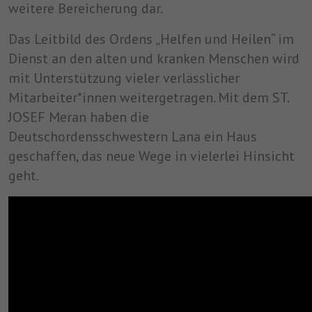
weitere Bereicherung dar.
Das Leitbild des Ordens „Helfen und Heilen“ im
Dienst an den alten und kranken Menschen wird
mit Unterstützung vieler verlässlicher
Mitarbeiter*innen weitergetragen. Mit dem ST.
JOSEF Meran haben die
Deutschordensschwestern Lana ein Haus
geschaffen, das neue Wege in vielerlei Hinsicht
geht.