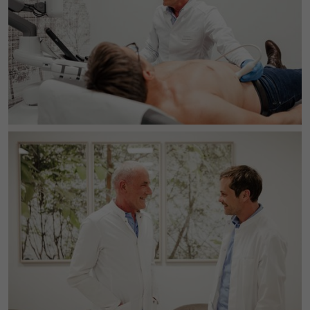
um nach dem Besuch der Website entweder
Zweck
auf Facebook oder auf einer digitalen
Plattform, die von Facebook-Werbung
unterstützt wird, Werbung anzuzeigen.
Name
fr
Anbieter
Facebook
Laufzeit
3 Monate
Facebook setzt dieses Cookie, um den
Nutzern relevante Werbung zu zeigen,
indem es das Nutzerverhalten im gesamten
Zweck
Web auf Websites verfolgt, die über das
Facebook-Pixel oder das Facebook Social
Plugin verfügen.