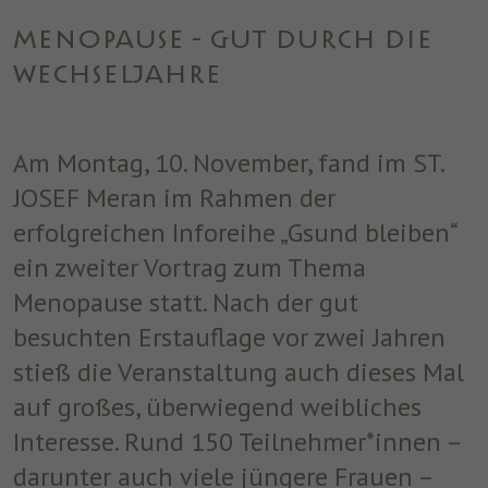
einwandfrei funktioniert.
MENOPAUSE - GUT DURCH DIE
Name
Cookie-Informationen anzeigen
cookie_optin
WECHSELJAHRE
Anbieter
ST. JOSEF
Analytics
Analytische Cookies helfen uns, unsere Website zu verbessern,
Laufzeit
1 Jahr
Am Montag, 10. November, fand im ST.
indem sie Informationen über ihre Nutzung sammeln und
melden.
Dieses Cookie wird verwendet, um Ihre
JOSEF Meran im Rahmen der
Zweck
Cookie-Einstellungen für diese Website zu
erfolgreichen Inforeihe „Gsund bleiben“
speichern.
Marketing
ein zweiter Vortrag zum Thema
Benutzt um die Web-Navigation des Nutzers zu überwachen und
Menopause statt. Nach der gut
ein Profil seiner Gewohnheiten zu erstellen.
besuchten Erstauflage vor zwei Jahren
Name
Cookie-Informationen anzeigen
_fbp
stieß die Veranstaltung auch dieses Mal
Anbieter
Facebook
auf großes, überwiegend weibliches
Interesse. Rund 150 Teilnehmer*innen –
Laufzeit
3 Monate
darunter auch viele jüngere Frauen –
Dieses Cookie wird von Facebook gesetzt,