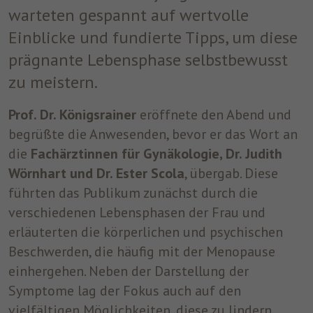
warteten gespannt auf wertvolle
um nach dem Besuch der Website entweder
Zweck
auf Facebook oder auf einer digitalen
Einblicke und fundierte Tipps, um diese
Plattform, die von Facebook-Werbung
prägnante Lebensphase selbstbewusst
unterstützt wird, Werbung anzuzeigen.
zu meistern.
Name
fr
Prof. Dr. Königsrainer
eröffnete den Abend und
begrüßte die Anwesenden, bevor er das Wort an
Anbieter
Facebook
die
Fachärztinnen für Gynäkologie, Dr. Judith
Laufzeit
3 Monate
Wörnhart und Dr. Ester Scola
, übergab. Diese
führten das Publikum zunächst durch die
Facebook setzt dieses Cookie, um den
verschiedenen Lebensphasen der Frau und
Nutzern relevante Werbung zu zeigen,
indem es das Nutzerverhalten im gesamten
erläuterten die körperlichen und psychischen
Zweck
Web auf Websites verfolgt, die über das
Beschwerden, die häufig mit der Menopause
Facebook-Pixel oder das Facebook Social
einhergehen. Neben der Darstellung der
Plugin verfügen.
Symptome lag der Fokus auch auf den
vielfältigen Möglichkeiten, diese zu lindern.