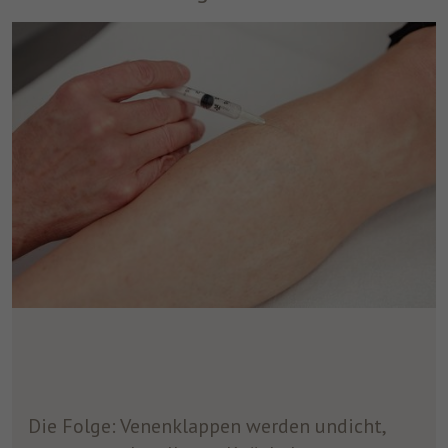
um nach dem Besuch der Website entweder
Zweck
auf Facebook oder auf einer digitalen
Plattform, die von Facebook-Werbung
unterstützt wird, Werbung anzuzeigen.
Name
fr
Anbieter
Facebook
Laufzeit
3 Monate
Facebook setzt dieses Cookie, um den
Nutzern relevante Werbung zu zeigen,
indem es das Nutzerverhalten im gesamten
Zweck
Web auf Websites verfolgt, die über das
Facebook-Pixel oder das Facebook Social
Plugin verfügen.
Die Folge: Venenklappen werden undicht,