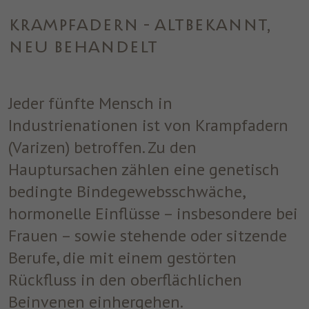
einwandfrei funktioniert.
KRAMPFADERN - ALTBEKANNT,
Name
Cookie-Informationen anzeigen
cookie_optin
NEU BEHANDELT
Anbieter
ST. JOSEF
Analytics
Analytische Cookies helfen uns, unsere Website zu verbessern,
Laufzeit
1 Jahr
Jeder fünfte Mensch in
indem sie Informationen über ihre Nutzung sammeln und
melden.
Dieses Cookie wird verwendet, um Ihre
Industrienationen ist von Krampfadern
Zweck
Cookie-Einstellungen für diese Website zu
(Varizen) betroffen. Zu den
speichern.
Marketing
Hauptursachen zählen eine genetisch
Benutzt um die Web-Navigation des Nutzers zu überwachen und
bedingte Bindegewebsschwäche,
ein Profil seiner Gewohnheiten zu erstellen.
hormonelle Einflüsse – insbesondere bei
Name
Cookie-Informationen anzeigen
_fbp
Frauen – sowie stehende oder sitzende
Anbieter
Facebook
Berufe, die mit einem gestörten
Rückfluss in den oberflächlichen
Laufzeit
3 Monate
Beinvenen einhergehen.
Dieses Cookie wird von Facebook gesetzt,