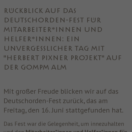
einwandfrei funktioniert.
RÜCKBLICK AUF DAS
Name
Cookie-Informationen anzeigen
cookie_optin
DEUTSCHORDEN-FEST FÜR
Anbieter
ST. JOSEF
Analytics
MITARBEITER*INNEN UND
Analytische Cookies helfen uns, unsere Website zu verbessern,
Laufzeit
1 Jahr
HELFER*INNEN: EIN
indem sie Informationen über ihre Nutzung sammeln und
UNVERGESSLICHER TAG MIT
melden.
Dieses Cookie wird verwendet, um Ihre
"HERBERT PIXNER PROJEKT" AUF
Zweck
Cookie-Einstellungen für diese Website zu
speichern.
DER GOMPM ALM
Marketing
Benutzt um die Web-Navigation des Nutzers zu überwachen und
ein Profil seiner Gewohnheiten zu erstellen.
Mit großer Freude blicken wir auf das
Name
Cookie-Informationen anzeigen
_fbp
Deutschorden-Fest zurück, das am
Anbieter
Facebook
Freitag, den 16. Juni stattgefunden hat.
Laufzeit
3 Monate
Das Fest war die Gelegenheit, um innezuhalten
Dieses Cookie wird von Facebook gesetzt,