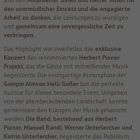
und den
Mitarbeiter*innen und Helfer*innen für
um nach dem Besuch der Website entweder
den unermüdlicher Einsatz und die engagierte
Zweck
auf Facebook oder auf einer digitalen
Arbeit zu danken
, die Leistungen zu würdigen
Plattform, die von Facebook-Werbung
und
gemeinsam eine unvergessliche Zeit zu
unterstützt wird, Werbung anzuzeigen.
verbringen
.
Name
fr
Das Highlight war zweifellos das
exklusive
Konzert
des renommierten
Herbert Pixner
Anbieter
Facebook
Projekt
, das die Gäste mit mitreißender Musik
begeisterte. Die einzigartige Atmosphäre der
Laufzeit
3 Monate
Gompm Alm
von Helli Gufler
bot die perfekte
Facebook setzt dieses Cookie, um den
Kulisse für dieses besondere Event. Umgeben
Nutzern relevante Werbung zu zeigen,
von der atemberaubenden Landschaft konnte
indem es das Nutzerverhalten im gesamten
Zweck
Web auf Websites verfolgt, die über das
gemeinsam den Klängen der Musik gelauscht
Facebook-Pixel oder das Facebook Social
werden.
Die Band, bestehend aus Herbert
Plugin verfügen.
Pixner, Manuel Randi, Werner Unterlercher und
Katrin Unterlercher
, begeisterte das Publikum