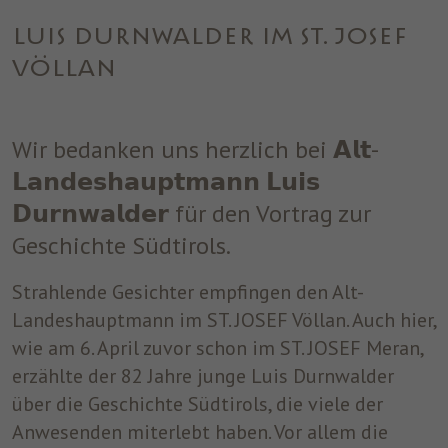
einwandfrei funktioniert.
LUIS DURNWALDER IM ST. JOSEF
Name
Cookie-Informationen anzeigen
cookie_optin
VÖLLAN
Anbieter
ST. JOSEF
Analytics
Analytische Cookies helfen uns, unsere Website zu verbessern,
Laufzeit
1 Jahr
Wir bedanken uns herzlich bei 𝗔𝗹𝘁-
indem sie Informationen über ihre Nutzung sammeln und
melden.
Dieses Cookie wird verwendet, um Ihre
𝗟𝗮𝗻𝗱𝗲𝘀𝗵𝗮𝘂𝗽𝘁𝗺𝗮𝗻𝗻 𝗟𝘂𝗶𝘀
Zweck
Cookie-Einstellungen für diese Website zu
𝗗𝘂𝗿𝗻𝘄𝗮𝗹𝗱𝗲𝗿 für den Vortrag zur
speichern.
Marketing
Geschichte Südtirols.
Benutzt um die Web-Navigation des Nutzers zu überwachen und
ein Profil seiner Gewohnheiten zu erstellen.
Strahlende Gesichter empfingen den Alt-
Landeshauptmann im ST. JOSEF Völlan. Auch hier,
Name
Cookie-Informationen anzeigen
_fbp
wie am 6. April zuvor schon im ST. JOSEF Meran,
Anbieter
Facebook
erzählte der 82 Jahre junge Luis Durnwalder
über die Geschichte Südtirols, die viele der
Laufzeit
3 Monate
Anwesenden miterlebt haben. Vor allem die
Dieses Cookie wird von Facebook gesetzt,