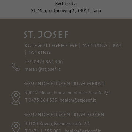
Rechtssitz:
St. Margarethenweg 3, 39011 Lana
KUR- & PFLEGEHEIME | MENSANA | BAR
| PARKING
+39 0473 864 300
meran@stjosef.it
GESUNDHEITSZENTRUM MERAN
39012 Meran, Franz-Innerhofer-Straße 2/4
T
0473 864 333
health@stjosef.it
GESUNDHEITSZENTRUM BOZEN
39100 Bozen, Brennerstraße 2D
T
0471 1 555 000
health@stjosef.it