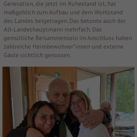
Generation, die jetzt im Ruhestand ist, hat
um nach dem Besuch der Website entweder
maßgeblich zum Aufbau und dem Wohlstand
Zweck
auf Facebook oder auf einer digitalen
des Landes beigetragen. Das betonte auch der
Plattform, die von Facebook-Werbung
unterstützt wird, Werbung anzuzeigen.
Alt-Landeshauptmann mehrfach. Das
gemütliche Beisammensein im Anschluss haben
zahlreiche Heimbewohner*innen und externe
Name
fr
Gäste sichtlich genossen.
Anbieter
Facebook
Laufzeit
3 Monate
Facebook setzt dieses Cookie, um den
Nutzern relevante Werbung zu zeigen,
indem es das Nutzerverhalten im gesamten
Zweck
Web auf Websites verfolgt, die über das
Facebook-Pixel oder das Facebook Social
Plugin verfügen.