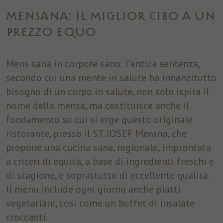
MENSANA: IL MIGLIOR CIBO A UN
Nome
fr
PREZZO EQUO
Provider
Facebook
Mens sana in corpore sano: l’antica sentenza,
Durata
3 Monate
secondo cui una mente in salute ha innanzitutto
Facebook imposta questo cookie per
bisogno di un corpo in salute, non solo ispira il
mostrare agli utenti pubblicità pertinenti
nome della mensa, ma costituisce anche il
Finalità
tracciando il comportamento degli utenti sul
web, sui siti che hanno Facebook pixel o
fondamento su cui si erge questo originale
Facebook social plugin.
ristorante, presso il ST. JOSEF Merano, che
propone una cucina sana, regionale, improntata
a criteri di equità, a base di ingredienti freschi e
di stagione, e soprattutto di eccellente qualità.
Il menu include ogni giorno anche piatti
vegetariani, così come un buffet di insalate
croccanti.