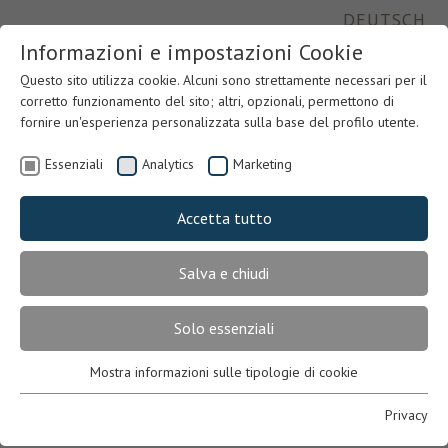
DEUTSCH
Informazioni e impostazioni Cookie
Questo sito utilizza cookie. Alcuni sono strettamente necessari per il
corretto funzionamento del sito; altri, opzionali, permettono di
fornire un'esperienza personalizzata sulla base del profilo utente.
Essenziali
Analytics
Marketing
Accetta tutto
Salva e chiudi
Previous
Nex
Solo essenziali
Mostra informazioni sulle tipologie di cookie
Essenziali
DOWNLOAD MENÜ
Necessari per il corretto funzionamento del sito. In mancanza,
Privacy
l’utente potrebbe non visualizzare correttamente le pagine o