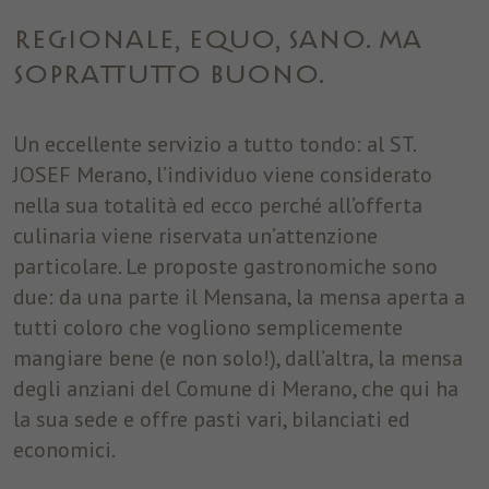
utilizzare alcuni servizi. Analytics: raccolgono informazioni
aggregate, non riconducibili al singolo, sul numero degli accessi
REGIONALE, EQUO, SANO. MA
e sulle pagine visitate per elaborare statistiche dirette ad
apportare modifiche migliorative per il funzionamento del sito.
SOPRATTUTTO BUONO.
Questi cookie sono anche di terze parti; in tal caso il Titolare li
rende anonimi mediante anonimizzazione almeno della quarta
Un eccellente servizio a tutto tondo: al ST.
componente dell’indirizzo IP, evitando in tal modo che la terza
parte possa incrociare informazioni raccolte attraverso il sito
JOSEF Merano, l’individuo viene considerato
con altre già a sua disposizione.
nella sua totalità ed ecco perché all’offerta
culinaria viene riservata un’attenzione
Nome
cookie_optin
Mostra dettagli cookie
particolare. Le proposte gastronomiche sono
Provider
ST. Josef
Analytics
due: da una parte il Mensana, la mensa aperta a
Analytics: raccolgono informazioni aggregate, non riconducibili al
tutti coloro che vogliono semplicemente
Durata
1 anno
singolo, sul numero degli accessi e sulle pagine visitate per
mangiare bene (e non solo!), dall’altra, la mensa
elaborare statistiche dirette ad apportare modifiche migliorative
Questo cookie è utilizzato per salvare le
degli anziani del Comune di Merano, che qui ha
Finalità
per il funzionamento del sito. Questi cookie sono anche di terze
impostazioni dei cookie per questo sito web.
parti; in tal caso il Titolare li rende anonimi mediante
la sua sede e offre pasti vari, bilanciati ed
anonimizzazione almeno della quarta componente dell’indirizzo
economici.
IP, evitando in tal modo che la terza parte possa incrociare
informazioni raccolte attraverso il sito con altre già a sua