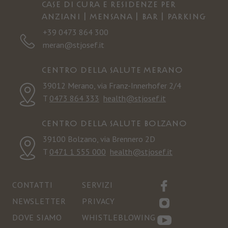
Case di cura e residenze per
anziani | Mensana | Bar | Parking
+39 0473 864 300
meran@stjosef.it
Centro della salute Merano
39012 Merano, via Franz-Innerhofer 2/4
T
0473 864 333
health@stjosef.it
Centro della salute Bolzano
39100 Bolzano, via Brennero 2D
T
0471 1 555 000
health@stjosef.it
CONTATTI
SERVIZI
NEWSLETTER
PRIVACY
DOVE SIAMO
WHISTLEBLOWING