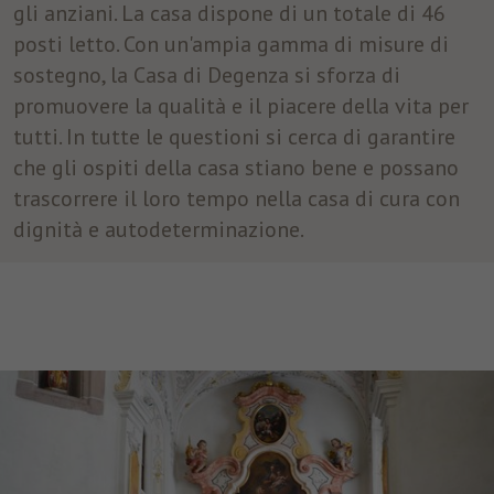
gli anziani. La casa dispone di un totale di 46
posti letto. Con un'ampia gamma di misure di
Nome
fr
sostegno, la Casa di Degenza si sforza di
Provider
Facebook
promuovere la qualità e il piacere della vita per
tutti. In tutte le questioni si cerca di garantire
Durata
3 Monate
che gli ospiti della casa stiano bene e possano
Facebook imposta questo cookie per
trascorrere il loro tempo nella casa di cura con
mostrare agli utenti pubblicità pertinenti
dignità e autodeterminazione.
Finalità
tracciando il comportamento degli utenti sul
web, sui siti che hanno Facebook pixel o
Facebook social plugin.