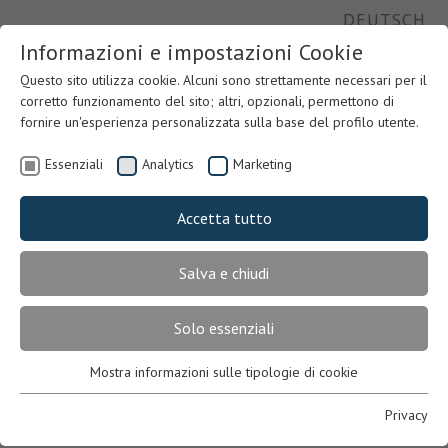
DEUTSCH
Informazioni e impostazioni Cookie
Questo sito utilizza cookie. Alcuni sono strettamente necessari per il
corretto funzionamento del sito; altri, opzionali, permettono di
fornire un'esperienza personalizzata sulla base del profilo utente.
Essenziali
Analytics
Marketing
Accetta tutto
Salva e chiudi
Previous
Nex
Solo essenziali
Mostra informazioni sulle tipologie di cookie
Essenziali
Necessari per il corretto funzionamento del sito. In mancanza,
Privacy
l’utente potrebbe non visualizzare correttamente le pagine o