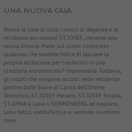
utilizzare alcuni servizi. Analytics: raccolgono informazioni
aggregate, non riconducibili al singolo, sul numero degli accessi
UNA NUOVA CASA
e sulle pagine visitate per elaborare statistiche dirette ad
apportare modifiche migliorative per il funzionamento del sito.
Questi cookie sono anche di terze parti; in tal caso il Titolare li
Presso le case di cura, i centri di degenza e le
rende anonimi mediante anonimizzazione almeno della quarta
residenze per anziani ST. JOSEF, creiamo una
componente dell’indirizzo IP, evitando in tal modo che la terza
parte possa incrociare informazioni raccolte attraverso il sito
nuova dimora. Mano sul cuore: conoscete
con altre già a sua disposizione.
qualcuno che sarebbe felice di lasciare la
propria abitazione per trasferirsi in una
Nome
cookie_optin
Mostra dettagli cookie
struttura assistenziale? Improbabile. Tuttavia,
Provider
ST. Josef
gli ospiti che vengono accolti nelle residenze
Analytics
Analytics: raccolgono informazioni aggregate, non riconducibili al
gestite dalle Suore di Carità dell’Ordine
Durata
1 anno
singolo, sul numero degli accessi e sulle pagine visitate per
Teutonico, ST. JOSEF Merano, ST. JOSEF Foiana,
elaborare statistiche dirette ad apportare modifiche migliorative
Questo cookie è utilizzato per salvare le
ST. ANNA a Lana o SONNENBERG ad Appiano,
Finalità
per il funzionamento del sito. Questi cookie sono anche di terze
impostazioni dei cookie per questo sito web.
parti; in tal caso il Titolare li rende anonimi mediante
sono felici, soddisfatti e si sentono in ottime
anonimizzazione almeno della quarta componente dell’indirizzo
mani.
IP, evitando in tal modo che la terza parte possa incrociare
informazioni raccolte attraverso il sito con altre già a sua