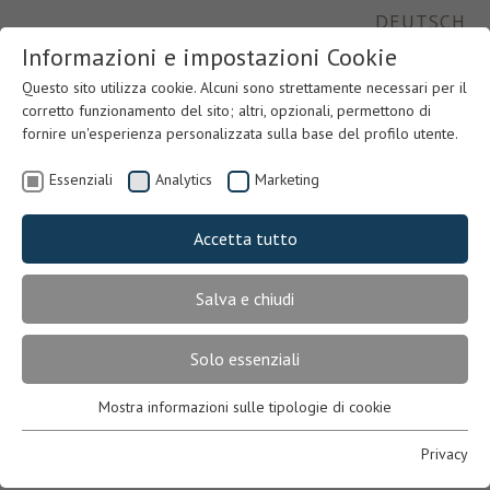
DEUTSCH
Informazioni e impostazioni Cookie
Questo sito utilizza cookie. Alcuni sono strettamente necessari per il
corretto funzionamento del sito; altri, opzionali, permettono di
fornire un'esperienza personalizzata sulla base del profilo utente.
Essenziali
Analytics
Marketing
Accetta tutto
Salva e chiudi
Previous
Nex
Solo essenziali
Mostra informazioni sulle tipologie di cookie
Essenziali
Necessari per il corretto funzionamento del sito. In mancanza,
Privacy
l’utente potrebbe non visualizzare correttamente le pagine o