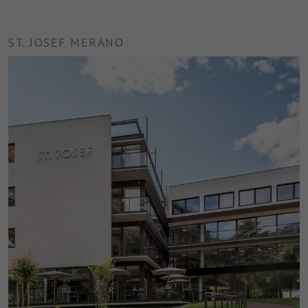
disposizione.
ST. JOSEF MERANO
Marketing
Tracciano le preferenze per offrire servizi personalizzati. Non
sono necessari per il corretto funzionamento del sito, ma per
inviare offerte corrispondenti alle esigenze dell’utente, anche
tramite piattaforme terze.
Nome
_fbp
Mostra dettagli cookie
Provider
Facebook
Durata
3 Monate
Questo cookie è impostato da Facebook per
visualizzare annunci pubblicitari su Facebook
Finalità
o su una piattaforma digitale alimentata
dalla pubblicità di Facebook, dopo aver
visitato il sito web.