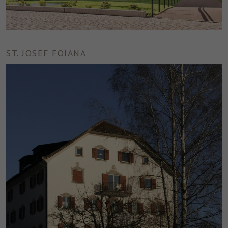
Nome
fr
Provider
Facebook
ST. JOSEF FOIANA
Durata
3 Monate
Facebook imposta questo cookie per
mostrare agli utenti pubblicità pertinenti
Finalità
tracciando il comportamento degli utenti sul
web, sui siti che hanno Facebook pixel o
Facebook social plugin.