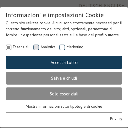
DEUTSCH
ENGLISH
Informazioni e impostazioni Cookie
Questo sito utilizza cookie. Alcuni sono strettamente necessari per il
corretto funzionamento del sito; altri, opzionali, permettono di
fornire un'esperienza personalizzata sulla base del profilo utente.
Essenziali
Analytics
Marketing
Accetta tutto
Salva e chiudi
Previous
Nex
Solo essenziali
Mostra informazioni sulle tipologie di cookie
Essenziali
Necessari per il corretto funzionamento del sito. In mancanza,
Privacy
l’utente potrebbe non visualizzare correttamente le pagine o