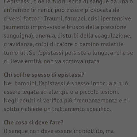
L'epistassi, cioè la fuoriuscita di sangue da una o
entrambe le narici, può essere provocata da
Nome
fr
diversi fattori: Traumi, farmaci, crisi ipertensive
Provider
Facebook
(aumento improvviso e brusco della pressione
sanguigna), anemia, disturbi della coagulazione,
Durata
3 Monate
gravidanza, colpi di calore o persino malattie
Facebook imposta questo cookie per
tumorali. Se l'epistassi persiste a lungo, anche se
mostrare agli utenti pubblicità pertinenti
di lieve entità, non va sottovalutata.
Finalità
tracciando il comportamento degli utenti sul
web, sui siti che hanno Facebook pixel o
Chi soffre spesso di epistassi?
Facebook social plugin.
Nei bambini, l'epistassi è spesso innocua e può
essere legata ad allergie o a piccole lesioni.
Negli adulti si verifica più frequentemente e di
solito richiede un trattamento specifico.
Che cosa si deve fare?
Il sangue non deve essere inghiottito, ma