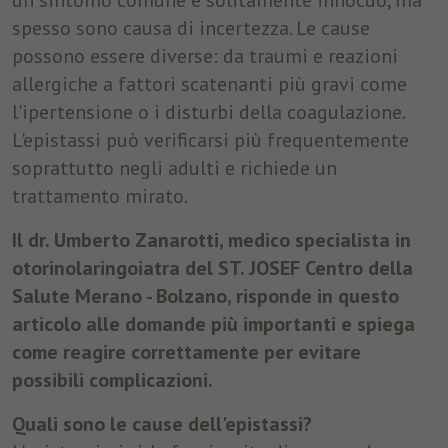
un sintomo comune e solitamente innocuo, ma
disposizione.
spesso sono causa di incertezza. Le cause
possono essere diverse: da traumi e reazioni
Marketing
allergiche a fattori scatenanti più gravi come
Tracciano le preferenze per offrire servizi personalizzati. Non
l'ipertensione o i disturbi della coagulazione.
sono necessari per il corretto funzionamento del sito, ma per
L'epistassi può verificarsi più frequentemente
inviare offerte corrispondenti alle esigenze dell’utente, anche
tramite piattaforme terze.
soprattutto negli adulti e richiede un
trattamento mirato.
Nome
_fbp
Mostra dettagli cookie
Il dr. Umberto Zanarotti, medico specialista in
Provider
Facebook
otorinolaringoiatra del ST. JOSEF Centro della
Durata
3 Monate
Salute Merano - Bolzano, risponde in questo
articolo alle domande più importanti e spiega
Questo cookie è impostato da Facebook per
come reagire correttamente per evitare
visualizzare annunci pubblicitari su Facebook
possibili complicazioni.
Finalità
o su una piattaforma digitale alimentata
dalla pubblicità di Facebook, dopo aver
Quali sono le cause dell'epistassi?
visitato il sito web.