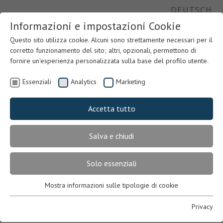
DEUTSCH
Informazioni e impostazioni Cookie
Questo sito utilizza cookie. Alcuni sono strettamente necessari per il
corretto funzionamento del sito; altri, opzionali, permettono di
fornire un'esperienza personalizzata sulla base del profilo utente.
Essenziali
Analytics
Marketing
Accetta tutto
Salva e chiudi
Previous
Nex
Solo essenziali
Mostra informazioni sulle tipologie di cookie
Essenziali
Necessari per il corretto funzionamento del sito. In mancanza,
Privacy
l’utente potrebbe non visualizzare correttamente le pagine o