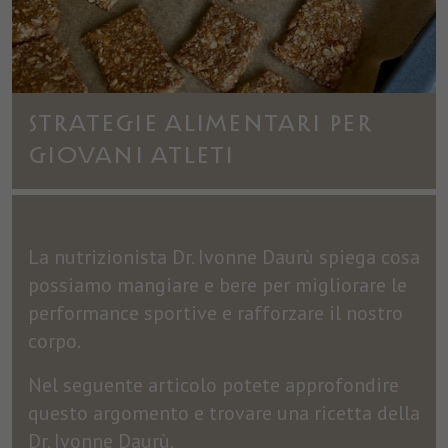
STRATEGIE ALIMENTARI PER
GIOVANI ATLETI
La nutrizionista Dr. Ivonne Daurù spiega cosa
possiamo mangiare e bere per migliorare le
performance sportive e rafforzare il nostro
corpo.
Nel seguente articolo potete approfondire
questo argomento e trovare una ricetta della
Dr. Ivonne Daurù.