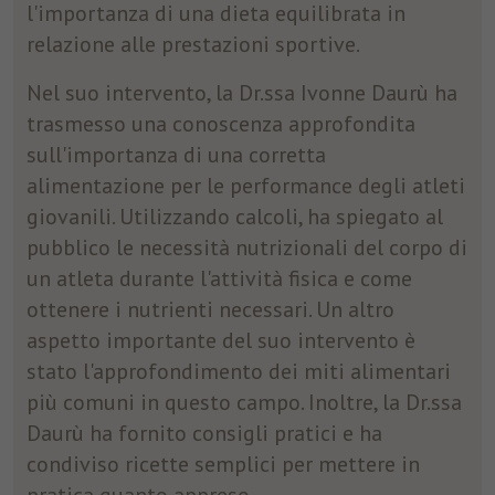
l'importanza di una dieta equilibrata in
relazione alle prestazioni sportive.
Nome
fr
Nel suo intervento, la Dr.ssa Ivonne Daurù ha
Provider
Facebook
trasmesso una conoscenza approfondita
Durata
3 Monate
sull'importanza di una corretta
alimentazione per le performance degli atleti
Facebook imposta questo cookie per
mostrare agli utenti pubblicità pertinenti
giovanili. Utilizzando calcoli, ha spiegato al
Finalità
tracciando il comportamento degli utenti sul
pubblico le necessità nutrizionali del corpo di
web, sui siti che hanno Facebook pixel o
un atleta durante l'attività fisica e come
Facebook social plugin.
ottenere i nutrienti necessari. Un altro
aspetto importante del suo intervento è
stato l'approfondimento dei miti alimentari
più comuni in questo campo. Inoltre, la Dr.ssa
Daurù ha fornito consigli pratici e ha
condiviso ricette semplici per mettere in
pratica quanto appreso.