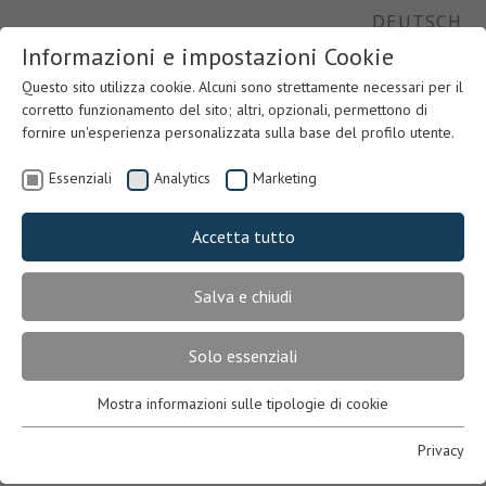
DEUTSCH
Informazioni e impostazioni Cookie
Questo sito utilizza cookie. Alcuni sono strettamente necessari per il
corretto funzionamento del sito; altri, opzionali, permettono di
fornire un'esperienza personalizzata sulla base del profilo utente.
Essenziali
Analytics
Marketing
Accetta tutto
Salva e chiudi
Previous
Nex
Solo essenziali
Mostra informazioni sulle tipologie di cookie
Essenziali
Necessari per il corretto funzionamento del sito. In mancanza,
Privacy
l’utente potrebbe non visualizzare correttamente le pagine o