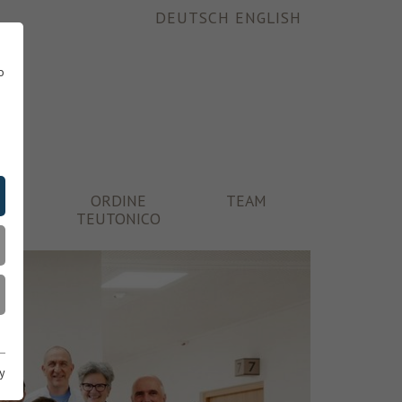
DEUTSCH
ENGLISH
o
ONI
ORDINE
TEAM
TEUTONICO
y