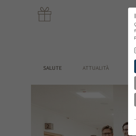
Q
f
p
SALUTE
ATTUALITÀ
C