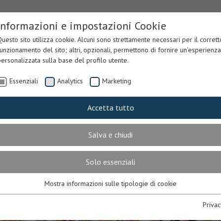
Informazioni e impostazioni Cookie
uesto sito utilizza cookie. Alcuni sono strettamente necessari per il corrett
unzionamento del sito; altri, opzionali, permettono di fornire un'esperienza
ersonalizzata sulla base del profilo utente.
Essenziali
Analytics
Marketing
Accetta tutto
URA
CORPO & ANIMA
PARKING
PENSI
Salva e chiudi
Solo essenziali
Mostra informazioni sulle tipologie di cookie
Essenziali
Necessari per il corretto funzionamento del sito. In mancanza, l’utente
Privac
potrebbe non visualizzare correttamente le pagine o utilizzare alcuni