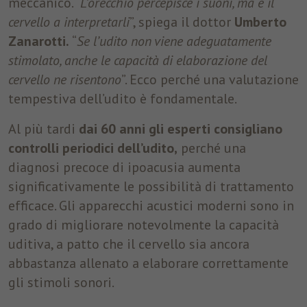
meccanico. “
L’orecchio percepisce i suoni, ma è il
cervello a interpretarli
”, spiega il dottor
Umberto
Nome
fr
Zanarotti
.
“
Se l’udito non viene adeguatamente
Provider
Facebook
stimolato, anche le capacità di elaborazione del
cervello ne risentono
”. Ecco perché una valutazione
Durata
3 Monate
tempestiva dell’udito è fondamentale.
Facebook imposta questo cookie per
Al più tardi
dai 60 anni gli esperti consigliano
mostrare agli utenti pubblicità pertinenti
Finalità
tracciando il comportamento degli utenti sul
controlli periodici dell’udito,
perché una
web, sui siti che hanno Facebook pixel o
diagnosi precoce di ipoacusia aumenta
Facebook social plugin.
significativamente le possibilità di trattamento
efficace. Gli apparecchi acustici moderni sono in
grado di migliorare notevolmente la capacità
uditiva, a patto che il cervello sia ancora
abbastanza allenato a elaborare correttamente
gli stimoli sonori.