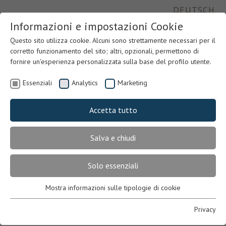
DEUTSCH
Informazioni e impostazioni Cookie
Questo sito utilizza cookie. Alcuni sono strettamente necessari per il
corretto funzionamento del sito; altri, opzionali, permettono di
fornire un'esperienza personalizzata sulla base del profilo utente.
Essenziali
Analytics
Marketing
Accetta tutto
Salva e chiudi
Previous
Nex
Solo essenziali
Mostra informazioni sulle tipologie di cookie
Essenziali
Necessari per il corretto funzionamento del sito. In mancanza,
Privacy
l’utente potrebbe non visualizzare correttamente le pagine o