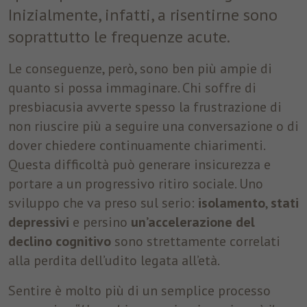
disposizione.
Inizialmente, infatti, a risentirne sono
soprattutto le frequenze acute.
Marketing
Le conseguenze, però, sono ben più ampie di
Tracciano le preferenze per offrire servizi personalizzati. Non
sono necessari per il corretto funzionamento del sito, ma per
quanto si possa immaginare. Chi soffre di
inviare offerte corrispondenti alle esigenze dell’utente, anche
presbiacusia avverte spesso la frustrazione di
tramite piattaforme terze.
non riuscire più a seguire una conversazione o di
Nome
_fbp
Mostra dettagli cookie
dover chiedere continuamente chiarimenti.
Questa difficoltà può generare insicurezza e
Provider
Facebook
portare a un progressivo ritiro sociale. Uno
Durata
3 Monate
sviluppo che va preso sul serio:
isolamento
,
stati
depressivi
e persino
un’accelerazione del
Questo cookie è impostato da Facebook per
declino cognitivo
sono strettamente correlati
visualizzare annunci pubblicitari su Facebook
alla perdita dell’udito legata all’età.
Finalità
o su una piattaforma digitale alimentata
dalla pubblicità di Facebook, dopo aver
Sentire è molto più di un semplice processo
visitato il sito web.