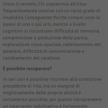
disposizione.
irrora il cervello. Chi sopravvive all’ictus
frequentemente convive con un certo grado di
invalidità. Conseguenze fisiche comuni sono la
Marketing
paresi di uno o più arti, mentre a livello
Tracciano le preferenze per offrire servizi personalizzati. Non
sono necessari per il corretto funzionamento del sito, ma per
cognitivo si riscontrano difficoltà di memoria,
inviare offerte corrispondenti alle esigenze dell’utente, anche
comprensione o produzione della parola,
tramite piattaforme terze.
esplorazione visuo-spaziale, rallentamento del
Nome
_fbp
Mostra dettagli cookie
pensiero, difficoltà di concentrazione e
cambiamento del carattere.
Provider
Facebook
È possibile recuperare?
Durata
3 Monate
In rari casi è possibile ritornare alla condizione
Questo cookie è impostato da Facebook per
precedente di vita, ma un margine di
visualizzare annunci pubblicitari su Facebook
Finalità
o su una piattaforma digitale alimentata
miglioramento delle proprie abilità è
dalla pubblicità di Facebook, dopo aver
certamente possibile, per questo intraprendere
visitato il sito web.
un intervento riabilitativo è fortemente