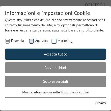
DEUTSCH
Informazioni e impostazioni Cookie
Questo sito utilizza cookie. Alcuni sono strettamente necessari per il
corretto funzionamento del sito; altri, opzionali, permettono di
fornire un'esperienza personalizzata sulla base del profilo utente.
Essenziali
Analytics
Marketing
Accetta tutto
Salva e chiudi
Previous
Nex
Solo essenziali
Mostra informazioni sulle tipologie di cookie
Essenziali
Necessari per il corretto funzionamento del sito. In mancanza,
Privacy
l’utente potrebbe non visualizzare correttamente le pagine o