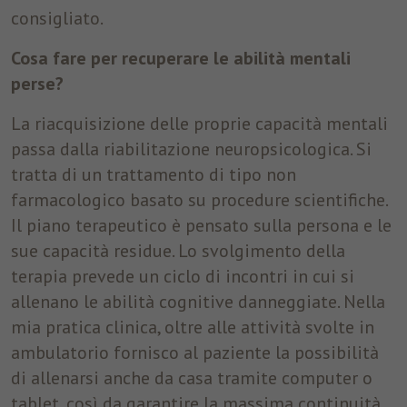
consigliato.
Nome
fr
Cosa fare per recuperare le abilità mentali
Provider
Facebook
perse?
Durata
3 Monate
La riacquisizione delle proprie capacità mentali
passa dalla riabilitazione neuropsicologica. Si
Facebook imposta questo cookie per
tratta di un trattamento di tipo non
mostrare agli utenti pubblicità pertinenti
Finalità
tracciando il comportamento degli utenti sul
farmacologico basato su procedure scientifiche.
web, sui siti che hanno Facebook pixel o
Il piano terapeutico è pensato sulla persona e le
Facebook social plugin.
sue capacità residue. Lo svolgimento della
terapia prevede un ciclo di incontri in cui si
allenano le abilità cognitive danneggiate. Nella
mia pratica clinica, oltre alle attività svolte in
ambulatorio fornisco al paziente la possibilità
di allenarsi anche da casa tramite computer o
tablet, così da garantire la massima continuità