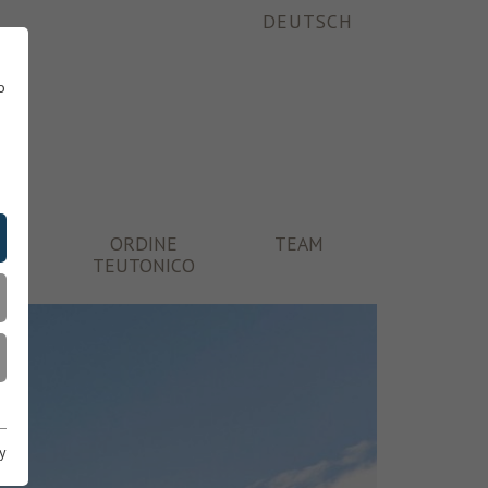
DEUTSCH
o
ONI
ORDINE
TEAM
TEUTONICO
y