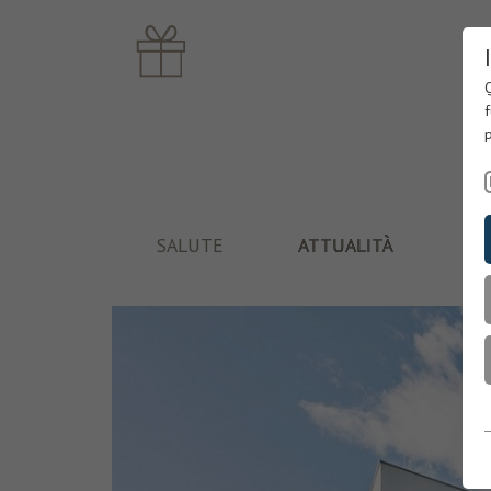
Q
f
p
SALUTE
ATTUALITÀ
C