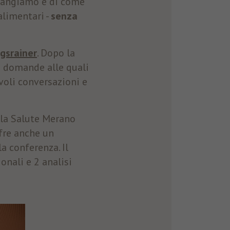
mangiamo e di come
alimentari -
senza
igsrainer
. Dopo la
re domande alle quali
voli conversazioni e
lla Salute Merano
ffre anche un
a conferenza. Il
onali e 2 analisi