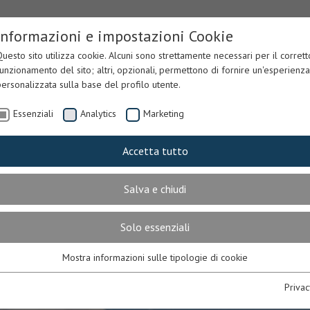
Informazioni e impostazioni Cookie
uesto sito utilizza cookie. Alcuni sono strettamente necessari per il corrett
unzionamento del sito; altri, opzionali, permettono di fornire un'esperienza
ersonalizzata sulla base del profilo utente.
Essenziali
Analytics
Marketing
Accetta tutto
URA
CORPO & ANIMA
PARKING
PENSI
Salva e chiudi
Solo essenziali
Mostra informazioni sulle tipologie di cookie
Essenziali
Necessari per il corretto funzionamento del sito. In mancanza, l’utente
Privac
potrebbe non visualizzare correttamente le pagine o utilizzare alcuni