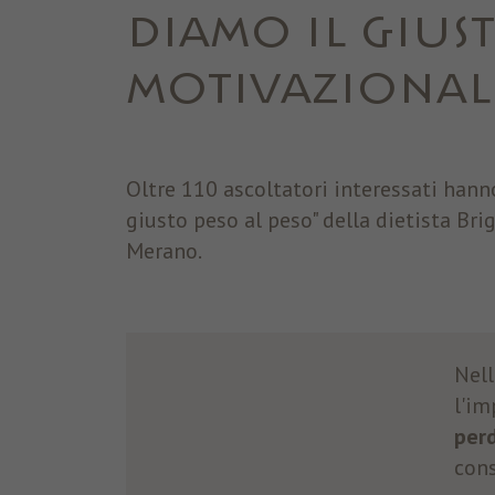
DIAMO IL GIUST
MOTIVAZIONALE
Oltre 110 ascoltatori interessati hann
giusto peso al peso" della dietista Bri
Merano.
Nell
l'im
perd
cons