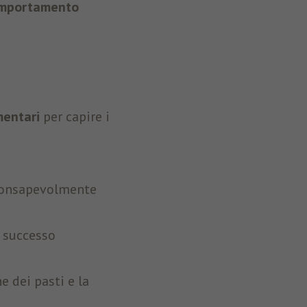
omportamento
mentari
per capire i
consapevolmente
 successo
ne dei pasti e la