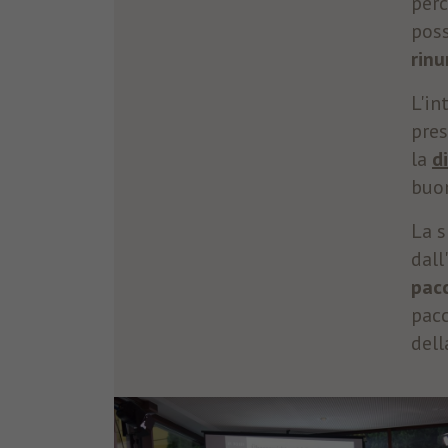
per
poss
rinu
L'in
pres
la
d
buon
La s
dall
pacc
pacc
dell