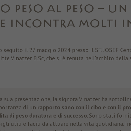
O PESO AL PESO – UN
Marketing
Tracciano le preferenze per offrire servizi personalizzati. Non sono
 INCONTRA MOLTI IN
necessari per il corretto funzionamento del sito, ma per inviare offerte
corrispondenti alle esigenze dell’utente, anche tramite piattaforme terze.
Nome
_fbp
Mostra dettagli cookie
o seguito il 27 maggio 2024 presso il ST. JOSEF Cent
Provider
Facebook
gitte Vinatzer B.Sc, che si è tenuta nell'ambito della
Durata
3 Monate
Questo cookie è impostato da Facebook per
visualizzare annunci pubblicitari su Facebook o su
Finalità
una piattaforma digitale alimentata dalla pubblicità
a sua presentazione, la signora Vinatzer ha sottolin
di Facebook, dopo aver visitato il sito web.
portanza di un
rapporto sano con il cibo e con il pr
ita di peso duratura e di successo
. Sono stati forni
Nome
fr
igli utili e facili da attuare nella vita quotidiana. In
Provider
Facebook