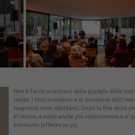
Non è facile orientarsi nella giungla delle diet
lampo i chili scendono e le promesse dell'indu
magrezza sono allettanti. Dopo la fine della di
di nuovo, a volte anche più velocemente e di p
diminuito (effetto jo-jo).