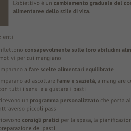
L'obiettivo è un
cambiamento graduale del c
alimentare
e dello stile di vita.
zienti
riflettono
consapevolmente sulle loro abitudini ali
motivi per cui mangiano
imparano a fare
scelte alimentari equilibrate
imparano ad ascoltare
fame e sazietà
, a mangiare 
con tutti i sensi e a gustare i pasti
ricevono un
programma personalizzato
che porta al
attraverso piccoli passi
ricevono
consigli pratici
per la spesa, la pianificazio
preparazione dei pasti