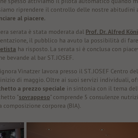
ché spesso attiviamo il pilota automatico quando 
iamo riprendere il controllo delle nostre abitudini 
Durata
3 Monate
nciare al piacere.
Facebook imposta questo cookie per mostrare agli
tera serata è stata moderata dal
Prof. Dr. Alfred Kön
utenti pubblicità pertinenti tracciando il
Finalità
comportamento degli utenti sul web, sui siti che
entazione, il pubblico ha avuto la possibilità di fa
hanno Facebook pixel o Facebook social plugin.
ietista
ha risposto. La serata si è conclusa con piace
e bevande al bar ST. JOSEF.
ignora Vinatzer lavora presso il ST. JOSEF Centro de
'inizio di maggio. Oltre ai suoi servizi individuali, o
hetto a prezzo speciale
in sintonia con il tema dell
hetto "
sovrappeso
" comprende 5 consulenze nutrizi
a composizione corporea (BIA).