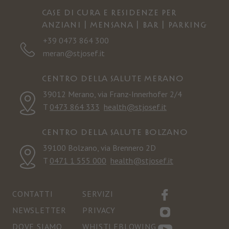
Case di cura e residenze per
anziani | Mensana | Bar | Parking
+39 0473 864 300
meran@stjosef.it
Centro della salute Merano
39012 Merano, via Franz-Innerhofer 2/4
T
0473 864 333
health@stjosef.it
Centro della salute Bolzano
39100 Bolzano, via Brennero 2D
T
0471 1 555 000
health@stjosef.it
CONTATTI
SERVIZI
NEWSLETTER
PRIVACY
DOVE SIAMO
WHISTLEBLOWING