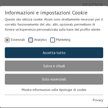
DEUTSCH
Informazioni e impostazioni Cookie
Questo sito utilizza cookie. Alcuni sono strettamente necessari per il
corretto funzionamento del sito; altri, opzionali, permettono di
fornire un'esperienza personalizzata sulla base del profilo utente.
Essenziali
Analytics
Marketing
Accetta tutto
Salva e chiudi
Previous
Nex
Solo essenziali
Mostra informazioni sulle tipologie di cookie
Essenziali
Necessari per il corretto funzionamento del sito. In mancanza,
Privacy
l’utente potrebbe non visualizzare correttamente le pagine o