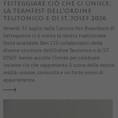
Festeggiare ciò che ci unisce:
Nome
fr
la Teamfest dell’Ordine
Teutonico e di ST. JOSEF 2026
Provider
Facebook
Venerdì 31 luglio nella Cantina Von Braunbach di
Durata
3 Monate
Settequerce si è svolta la nostra tradizionale
festa aziendale. Ben 220 collaboratori delle
Facebook imposta questo cookie per
diverse strutture dell’Ordine Teutonico e di ST.
mostrare agli utenti pubblicità pertinenti
Finalità
tracciando il comportamento degli utenti sul
JOSEF hanno accolto l’invito per celebrare
web, sui siti che hanno Facebook pixel o
insieme ciò che rappresenta il cuore delle nostre
Facebook social plugin.
realtà: unione, comunità e un forte senso di
appartenenza.