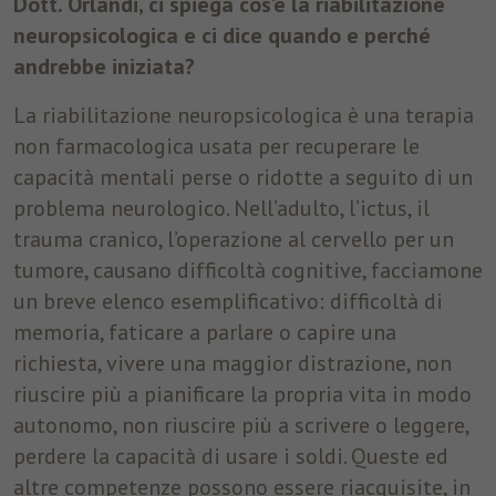
Dott. Orlandi, ci spiega cos’è la riabilitazione
disposizione.
neuropsicologica e ci dice quando e perché
andrebbe iniziata?
Marketing
La riabilitazione neuropsicologica è una terapia
Tracciano le preferenze per offrire servizi personalizzati. Non
sono necessari per il corretto funzionamento del sito, ma per
non farmacologica usata per recuperare le
inviare offerte corrispondenti alle esigenze dell’utente, anche
capacità mentali perse o ridotte a seguito di un
tramite piattaforme terze.
problema neurologico. Nell’adulto, l’ictus, il
Nome
_fbp
Mostra dettagli cookie
trauma cranico, l’operazione al cervello per un
tumore, causano difficoltà cognitive, facciamone
Provider
Facebook
un breve elenco esemplificativo: difficoltà di
Durata
3 Monate
memoria, faticare a parlare o capire una
richiesta, vivere una maggior distrazione, non
Questo cookie è impostato da Facebook per
riuscire più a pianificare la propria vita in modo
visualizzare annunci pubblicitari su Facebook
Finalità
o su una piattaforma digitale alimentata
autonomo, non riuscire più a scrivere o leggere,
dalla pubblicità di Facebook, dopo aver
perdere la capacità di usare i soldi. Queste ed
visitato il sito web.
altre competenze possono essere riacquisite, in