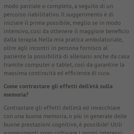
modo parziale o completo, a seguito di un
Nome
fr
percorso riabilitativo. Il suggerimento è di
iniziare il prima possibile, meglio se in modo
Provider
Facebook
intensivo, così da ottenere il maggiore beneficio
Durata
3 Monate
dalla terapia. Nella mia pratica ambulatoriale,
oltre agli incontri in persona fornisco al
Facebook imposta questo cookie per
paziente la possibilità di allenarsi anche da casa
mostrare agli utenti pubblicità pertinenti
Finalità
tracciando il comportamento degli utenti sul
tramite computer o tablet, così da garantire la
web, sui siti che hanno Facebook pixel o
massima continuità ed efficienza di cura.
Facebook social plugin.
Come contrastare gli effetti dell’età sulla
memoria?
Contrastare gli effetti dell’età ed invecchiare
con una buona memoria, o più in generale delle
buone prestazioni cognitive, è possibile! Utili
suggerimenti sono coltivare i propri interessi,