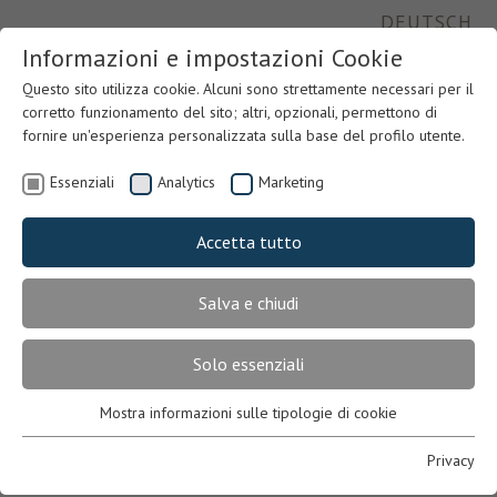
DEUTSCH
Informazioni e impostazioni Cookie
Questo sito utilizza cookie. Alcuni sono strettamente necessari per il
corretto funzionamento del sito; altri, opzionali, permettono di
fornire un'esperienza personalizzata sulla base del profilo utente.
Essenziali
Analytics
Marketing
Accetta tutto
Salva e chiudi
Previous
Nex
Solo essenziali
Mostra informazioni sulle tipologie di cookie
Essenziali
Necessari per il corretto funzionamento del sito. In mancanza,
Privacy
l’utente potrebbe non visualizzare correttamente le pagine o