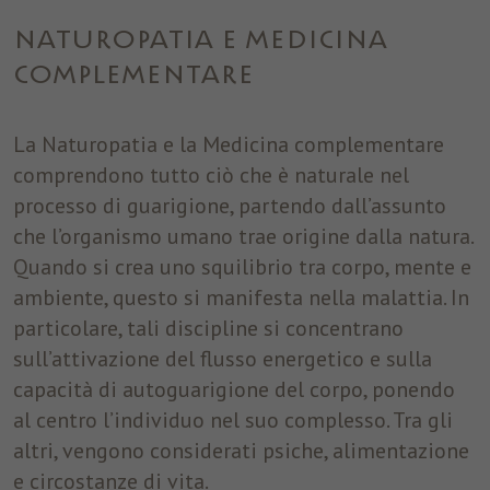
utilizzare alcuni servizi. Analytics: raccolgono informazioni
aggregate, non riconducibili al singolo, sul numero degli accessi
NATUROPATIA E MEDICINA
e sulle pagine visitate per elaborare statistiche dirette ad
apportare modifiche migliorative per il funzionamento del sito.
COMPLEMENTARE
Questi cookie sono anche di terze parti; in tal caso il Titolare li
rende anonimi mediante anonimizzazione almeno della quarta
La Naturopatia e la Medicina complementare
componente dell’indirizzo IP, evitando in tal modo che la terza
parte possa incrociare informazioni raccolte attraverso il sito
comprendono tutto ciò che è naturale nel
con altre già a sua disposizione.
processo di guarigione, partendo dall’assunto
che l’organismo umano trae origine dalla natura.
Nome
cookie_optin
Mostra dettagli cookie
Quando si crea uno squilibrio tra corpo, mente e
Provider
ST. Josef
Analytics
ambiente, questo si manifesta nella malattia. In
Analytics: raccolgono informazioni aggregate, non riconducibili al
particolare, tali discipline si concentrano
Durata
1 anno
singolo, sul numero degli accessi e sulle pagine visitate per
sull’attivazione del flusso energetico e sulla
elaborare statistiche dirette ad apportare modifiche migliorative
Questo cookie è utilizzato per salvare le
capacità di autoguarigione del corpo, ponendo
Finalità
per il funzionamento del sito. Questi cookie sono anche di terze
impostazioni dei cookie per questo sito web.
parti; in tal caso il Titolare li rende anonimi mediante
al centro l’individuo nel suo complesso. Tra gli
anonimizzazione almeno della quarta componente dell’indirizzo
altri, vengono considerati psiche, alimentazione
IP, evitando in tal modo che la terza parte possa incrociare
e circostanze di vita.
informazioni raccolte attraverso il sito con altre già a sua