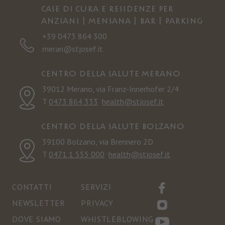
Case di cura e residenze per
anziani | Mensana | Bar | Parking
+39 0473 864 300
meran@stjosef.it
Centro della salute Merano
39012 Merano, via Franz-Innerhofer 2/4
T
0473 864 333
health@stjosef.it
Centro della salute Bolzano
39100 Bolzano, via Brennero 2D
T
0471 1 555 000
health@stjosef.it
CONTATTI
SERVIZI
NEWSLETTER
PRIVACY
DOVE SIAMO
WHISTLEBLOWING