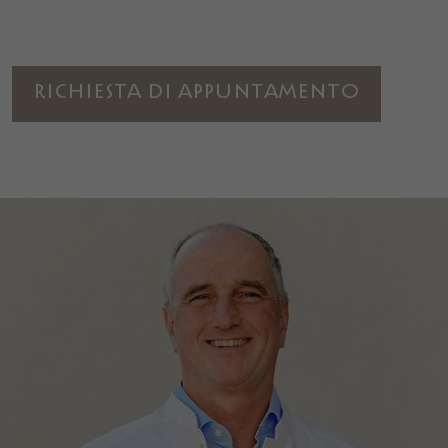
disposizione.
Marketing
Richiesta di appuntamento
Tracciano le preferenze per offrire servizi personalizzati. Non
sono necessari per il corretto funzionamento del sito, ma per
inviare offerte corrispondenti alle esigenze dell’utente, anche
tramite piattaforme terze.
Nome
_fbp
Mostra dettagli cookie
Provider
Facebook
Durata
3 Monate
Questo cookie è impostato da Facebook per
visualizzare annunci pubblicitari su Facebook
Finalità
o su una piattaforma digitale alimentata
dalla pubblicità di Facebook, dopo aver
visitato il sito web.