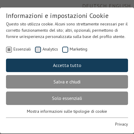
DEUTSCH
ENGLISH
Informazioni e impostazioni Cookie
Questo sito utilizza cookie. Alcuni sono strettamente necessari per il
corretto funzionamento del sito; altri, opzionali, permettono di
fornire un'esperienza personalizzata sulla base del profilo utente.
Essenziali
Analytics
Marketing
Accetta tutto
Salva e chiudi
Previous
Nex
Solo essenziali
Mostra informazioni sulle tipologie di cookie
Essenziali
Necessari per il corretto funzionamento del sito. In mancanza,
Privacy
l’utente potrebbe non visualizzare correttamente le pagine o