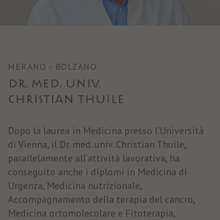
Nome
fr
Provider
Facebook
Durata
3 Monate
MERANO - BOLZANO
Facebook imposta questo cookie per
DR. MED. UNIV.
mostrare agli utenti pubblicità pertinenti
CHRISTIAN THUILE
Finalità
tracciando il comportamento degli utenti sul
web, sui siti che hanno Facebook pixel o
Facebook social plugin.
Dopo la laurea in Medicina presso l’Università
di Vienna, il Dr. med. univ. Christian Thuile,
parallelamente all’attività lavorativa, ha
conseguito anche i diplomi in Medicina di
Urgenza, Medicina nutrizionale,
Accompagnamento della terapia del cancro,
Medicina ortomolecolare e Fitoterapia,