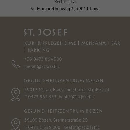
Rechtssitz:
St. Margarethenweg 3, 39011 Lana
KUR- & PFLEGEHEIME | MENSANA | BAR
| PARKING
+39 0473 864 300
meran@stjosef.it
GESUNDHEITSZENTRUM MERAN
39012 Meran, Franz-Innerhofer-Straße 2/4
T
0473 864 333
health@stjosef.it
GESUNDHEITSZENTRUM BOZEN
39100 Bozen, Brennerstraße 2D
T
0471 1 555 000
health@stjosef.it