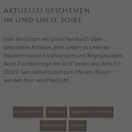
einwandfrei funktioniert.
AKTUELLES GESCHEHEN
Name
Cookie-Informationen anzeigen
cookie_optin
IM UND UM ST. JOSEF
Anbieter
ST. JOSEF
Analytics
Analytische Cookies helfen uns, unsere Website zu verbessern,
Hier berichten wir zwischendurch über
Laufzeit
1 Jahr
indem sie Informationen über ihre Nutzung sammeln und
besondere Anlässe, dem Leben in unseren
melden.
Dieses Cookie wird verwendet, um Ihre
Häusern sowie Erzählungen und Begegnungen.
Zweck
Cookie-Einstellungen für diese Website zu
Auch Fachbeiträge der Ärzt*innen aus dem ST.
speichern.
Marketing
JOSEF Gesundheitszentrum Meran - Bozen
Benutzt um die Web-Navigation des Nutzers zu überwachen und
werden hier veröffenlicht.
ein Profil seiner Gewohnheiten zu erstellen.
Name
Cookie-Informationen anzeigen
_fbp
Anbieter
Facebook
Gesundheit
Podcast
Veranstaltungen
Laufzeit
3 Monate
Heimleben
Orden
Dieses Cookie wird von Facebook gesetzt,