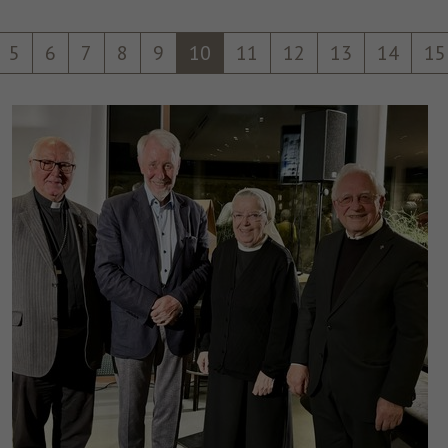
um nach dem Besuch der Website entweder
Zweck
auf Facebook oder auf einer digitalen
5
6
7
8
9
10
11
12
13
14
15
Plattform, die von Facebook-Werbung
unterstützt wird, Werbung anzuzeigen.
Name
fr
Anbieter
Facebook
Laufzeit
3 Monate
Facebook setzt dieses Cookie, um den
Nutzern relevante Werbung zu zeigen,
indem es das Nutzerverhalten im gesamten
Zweck
Web auf Websites verfolgt, die über das
Facebook-Pixel oder das Facebook Social
Plugin verfügen.